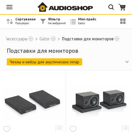
Сортування
Фільтр
Міні-прайс
Аксессуары
Gator
Подставки для мониторов
Подставки для мониторов
Чехлы и кейсы для акустических гитар
Чехлы и кейсы для класических гитар
Чехлы и кейсы для электрогитар
Чехлы и кейсы для бас-гитар
Сумки для гитарного процессора/педалборда
Чехлы и кейсы для саксофонов
Чехлы и кейсы для труб
Чехлы и кейсы для кларнета