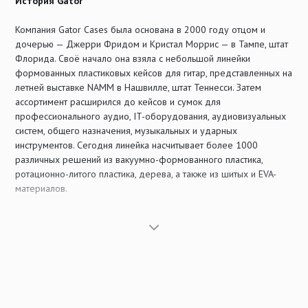
История Gator
Компания Gator Cases была основана в 2000 году отцом и
дочерью — Джерри Фридом и Кристал Моррис — в Тампе, штат
Флорида. Своё начало она взяла с небольшой линейки
формованных пластиковых кейсов для гитар, представленных на
летней выставке NAMM в Нашвилле, штат Теннесси. Затем
ассортимент расширился до кейсов и сумок для
профессионального аудио, IT-оборудования, аудиовизуальных
систем, общего назначения, музыкальных и ударных
инструментов. Сегодня линейка насчитывает более 1000
различных решений из вакуумно-формованного пластика,
ротационно-литого пластика, дерева, а также из шитых и EVA-
материалов.
Используя экспертизу в области проектирования и производства
кейсов, Gator также развила полноценное OEM-подразделение,
которое сотрудничает с ведущими компаниями по всему миру
для разработки и производства кейсов на заказ для
производителей оригинального оборудования.
В 2008 году Gator приобрела производственные мощности и