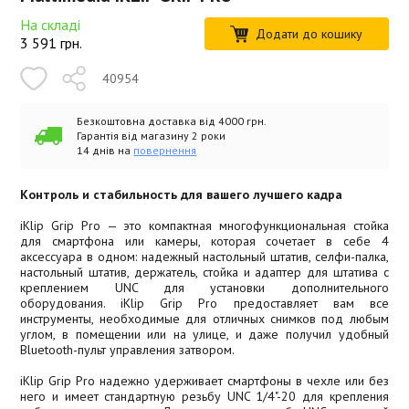
На складі
Додати до кошику
3 591
грн.
40954
Безкоштовна доставка від 4000 грн.
Гарантія від магазину 2 роки
14 днів на
повернення
Контроль и стабильность для вашего лучшего кадра
iKlip Grip Pro — это компактная многофункциональная стойка
для смартфона или камеры, которая сочетает в себе 4
аксессуара в одном: надежный настольный штатив, селфи-палка,
настольный штатив, держатель, стойка и адаптер для штатива с
креплением UNC для установки дополнительного
оборудования. iKlip Grip Pro предоставляет вам все
инструменты, необходимые для отличных снимков под любым
углом, в помещении или на улице, и даже получил удобный
Bluetooth-пульт управления затвором.
iKlip Grip Pro надежно удерживает смартфоны в чехле или без
него и имеет стандартную резьбу UNC 1/4"-20 для крепления