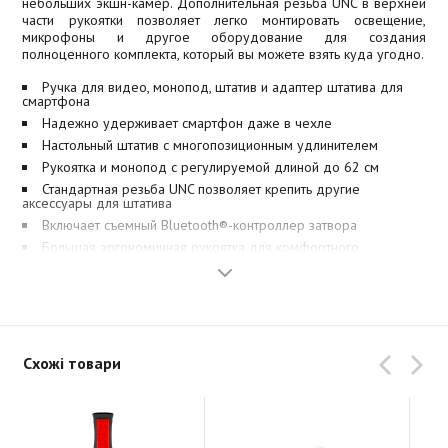
небольших экшн-камер. Дополнительная резьба UNC в верхней
части рукоятки позволяет легко монтировать освещение,
микрофоны и другое оборудование для создания
полноценного комплекта, который вы можете взять куда угодно.
Ручка для видео, монопод, штатив и адаптер штатива для
смартфона
Надежно удерживает смартфон даже в чехле
Настольный штатив с многопозиционным удлинителем
Рукоятка и монопод с регулируемой длиной до 62 см
Стандартная резьба UNC позволяет крепить другие
аксессуары для штатива
Включает съемный Bluetooth®-контроллер затвора
Большая эргономичная рукоятка для комфортного
использования в течение всего дня
Вся суть в хвате
Секрет iKlip Grip Pro заключается в его гениальном
расширяемом и безопасном держателе, который позволяет
точно позиционировать любой смартфон под любым углом для
Схожі товари
фото-, видеосъемки или аудиозаписи. Держатель iKlip Grip
оснащен расширяемыми пружинными скобами с мягкими
резиновыми вставками для обеспечения безопасной и
надежной фиксации. Кронштейн iKlip Grip имеет стандартную
резьбу 1/4"-20, поэтому может быть установлен на любой