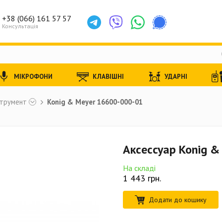
+38 (066) 161 57 57
Консультація
МІКРОФОНИ
КЛАВІШНІ
УДАРНІ
струмент
Konig & Meyer 16600-000-01
Аксессуар Konig 
На складі
1 443
грн.
Додати до кошику