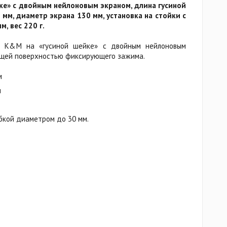
ке» с двойным нейлоновым экраном, длина гусиной
мм, диаметр экрана 130 мм, установка на стойки с
, вес 220 г.
т K&M на «гусиной шейке» с двойным нейлоновым
ющей поверхностью фиксирующего зажима.
м
м
убкой диаметром до 30 мм.