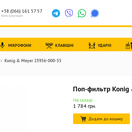
+38 (066) 161 57 57
Консультація
МІКРОФОНИ
КЛАВІШНІ
УДАРНІ
Konig & Meyer 23956-000-55
Поп-фильтр Konig
На складі
1 784
грн.
Додати до кошику