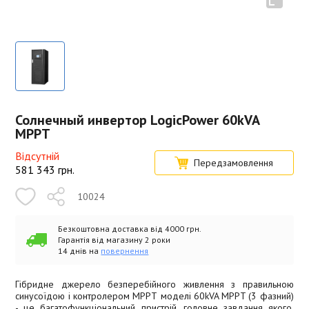
Солнечный инвертор LogicPower 60kVA
MPPT
Відсутній
Передзамовлення
581 343
грн.
10024
Безкоштовна доставка від 4000 грн.
Гарантія від магазину 2 роки
14 днів на
повернення
Гібридне джерело безперебійного живлення з правильною
синусоїдою і контролером МРРТ моделі 60kVA MPPT (3 фазний)
- це багатофункціональний пристрій, головне завдання якого,