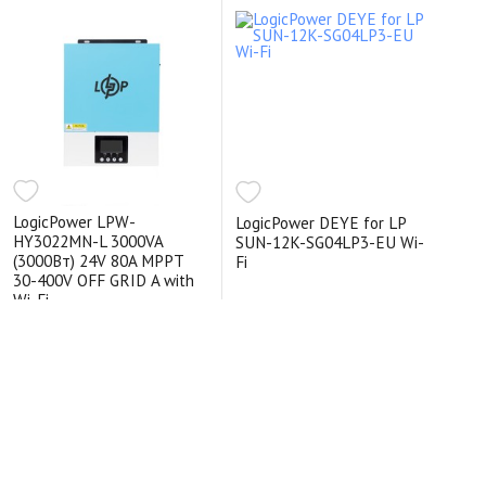
LogicPower LPW-
LogicPower DEYE for LP
HY3022MN-L 3000VA
SUN-12K-SG04LP3-EU Wi-
(3000Вт) 24V 80A MPPT
Fi
30-400V OFF GRID A with
Wi-Fi
На складі
12700 грн.
На складі
гібридний MPPT з правильною
128700 грн.
синусоїдою (режими SUB, SBU,
Utility) 3000/3000
гібридний 230/400