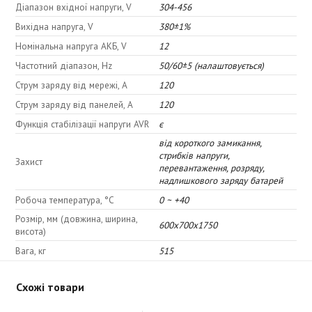
Діапазон вхідної напруги, V
304-456
Вихідна напруга, V
380±1%
Номінальна напруга АКБ, V
12
Частотний діапазон, Hz
50/60±5 (налаштовується)
Струм заряду від мережі, A
120
Струм заряду від панелей, A
120
Функція стабілізації напруги AVR
є
від короткого замикання,
стрибків напруги,
Захист
перевантаження, розряду,
надлишкового заряду батарей
Робоча температура, °C
0 ~ +40
Розмір, мм (довжина, ширина,
600x700x1750
висота)
Вага, кг
515
Схожі товари