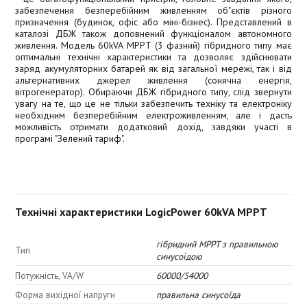
забезпечення безперебійним живленням об"єктів різного
призначення (будинок, офіс або міні-бізнес). Представлений в
каталозі ДБЖ також доповнений функціоналом автономного
живлення. Модель 60kVA MPPT (3 фазний) гібридного типу має
оптимальні технічні характеристики та дозволяє здійснювати
заряд акумуляторних батарей як від загальної мережі, так і від
альтернативних джерел живлення (сонячна енергія,
вітрогенератор). Обираючи ДБЖ гібридного типу, слід звернути
увагу на те, що це не тільки забезпечить техніку та електроніку
необхідним безперебійним електроживленням, але і дасть
можливість отримати додатковий дохід, завдяки участі в
програмі "Зелений тариф".
Технічні характеристики LogicPower 60kVA MPPT
гібридний MPPT з правильною
Тип
синусоїдою
Потужність, VA/W
60000/54000
Форма вихідної напруги
правильна синусоїда