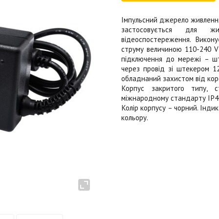
Імпульсний джерело живленн
застосовується для ж
відеоспостереження. Викону
струму величиною 110-240 V 
підключення до мережі – ш
через провід зі штекером 1
обладнаний захистом від коро
Корпус закритого типу, ст
міжнародному стандарту IP40
Колір корпусу – чорний. Інди
кольору.