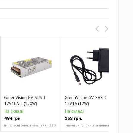
GreenVision GV-SPS-C
GreenVision GV-SAS-С
Gre
12V10A-L (120W)
12V1A (12W)
12V
На складі
На складі
На 
494 грн.
138 грн.
322
імпульсні блоки живлення 120
імпульсні блоки живлення 12
імпу