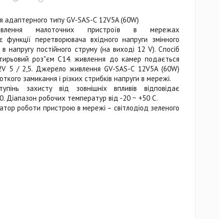
я адаптерного типу GV-SAS-C 12V5A (60W)
ивлення малоточних пристроїв в мережах
є функції перетворювача вхідного напруги змінного
в напругу постійного струму (на виході 12 V). Спосіб
тирьовий роз"єм С14. живлення до камер подається
2V 5 / 2,5. Джерело живлення GV-SAS-C 12V5A (60W)
ткого замикання і різких стрибків напруги в мережі.
упінь захисту від зовнішніх впливів відповідає
. Діапазон робочих температур від -20 ~ +50 С.
катор роботи пристрою в мережі – світлодіод зеленого