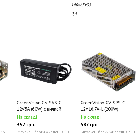
140x65x35
0,3
GreenVision GV-SAS-C
GreenVision GV-SPS-С
12V5A (60W) с вилкой
12V16.7A-L (200W)
На складі
На складі
392 грн.
587 грн.
 36
імпульсні блоки живлення 60
імпульсні блоки живлення 200