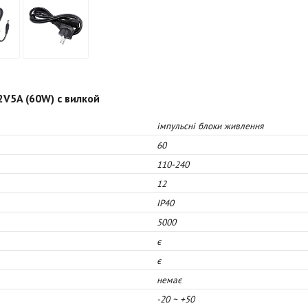
2V5A (60W) с вилкой
імпульсні блоки живлення
60
110-240
12
IP40
5000
є
є
немає
-20 ~ +50