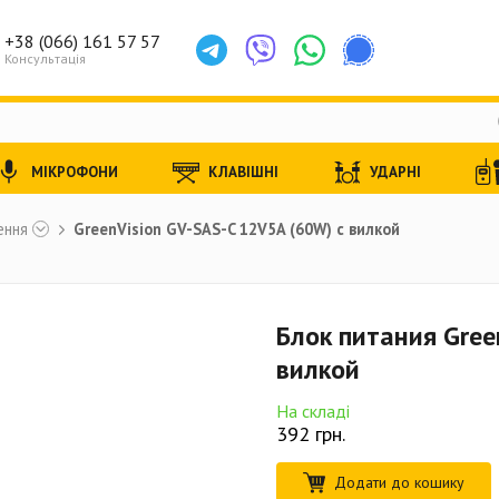
+38 (066) 161 57 57
Консультація
МІКРОФОНИ
КЛАВІШНІ
УДАРНІ
ення
GreenVision GV-SAS-C 12V5A (60W) с вилкой
Блок питания Gree
вилкой
На складі
392
грн.
Додати до кошику