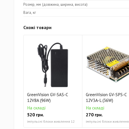
Розмір, мм (довжина, ширина, висота)
Вага, кг
Схожі товари
GreenVision GV-SAS-C
GreenVision GV-SPS-C
12V8A (96W)
12V3A-L (36W)
На складі
На складі
520 грн.
270 грн.
імпульсні блоки живлення 12
імпульсні блоки живлення