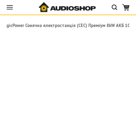
LogicPower Сонячна електростанція (СЕС) Преміум 8kW АКБ 10kW