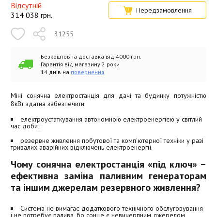
Відсутній
Передзамовлення
314 038
грн.
31255
Безкоштовна доставка від 4000 грн.
Гарантія від магазину 2 роки
14 днів на
повернення
Міні сонячна електростанція для дачі та будинку потужністю
8кВт здатна забезпечити:
електроустаткування автономною електроенергією у світлий
час доби;
резервне живлення побутової та комп'ютерної техніки у разі
тривалих аварійних відключень електроенергії.
Чому сонячна електростанція «під ключ» –
ефективна заміна паливним генераторам
та іншим джерелам резервного живлення?
Система не вимагає додаткового технічного обслуговування
і не потребує палива, бо сонце є невичерпним джерелом