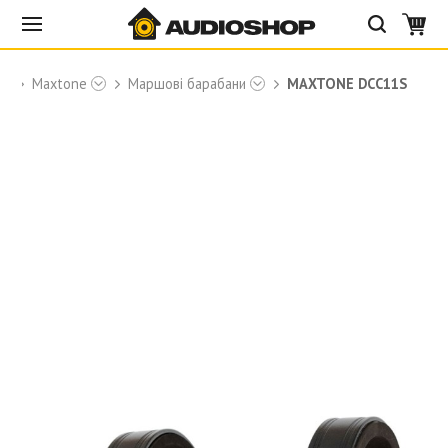
ки
Maxtone
Маршові барабани
MAXTONE DCC11S