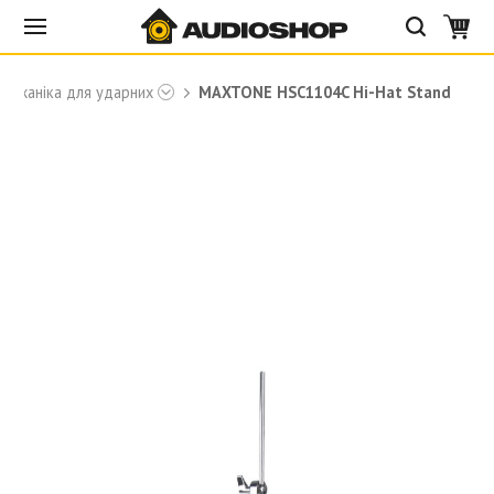
і механіка для ударних
MAXTONE HSC1104C Hi-Hat Stand