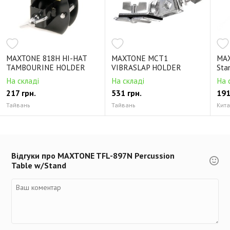
MAXTONE 818H HI-HAT
MAXTONE MCT1
MAX
TAMBOURINE HOLDER
VIBRASLAP HOLDER
Sta
На складі
На складі
На 
217 грн.
531 грн.
191
Тайвань
Тайвань
Кит
Відгуки про MAXTONE TFL-897N Percussion
Table w/Stand