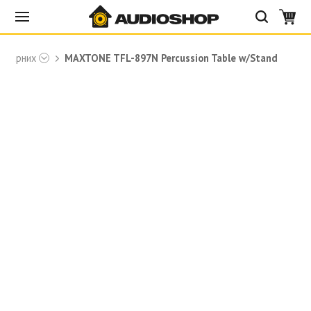
я ударних
MAXTONE TFL-897N Percussion Table w/Stand