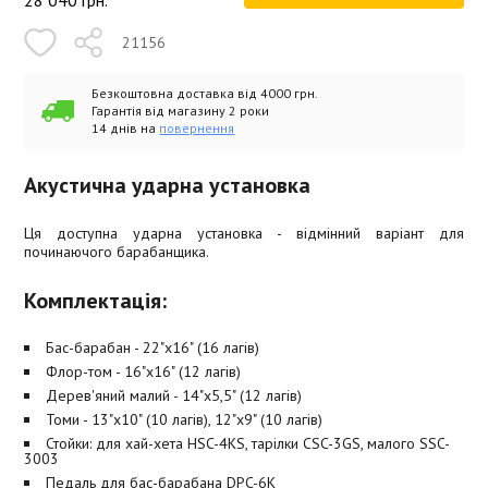
28 040
грн.
21156
Безкоштовна доставка від 4000 грн.
Гарантія від магазину 2 роки
14 днів на
повернення
Акустична ударна установка
Ця доступна ударна установка - відмінний варіант для
починаючого барабанщика.
Комплектація:
Бас-барабан - 22"x16" (16 лагів)
Флор-том - 16"x16" (12 лагів)
Дерев'яний малий - 14"x5,5" (12 лагів)
Томи - 13"x10" (10 лагів), 12"x9" (10 лагів)
Стойки: для хай-хета HSC-4KS, тарілки CSC-3GS, малого SSC-
3003
Педаль для бас-барабана DPC-6K