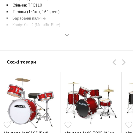
Стільчик TFC110
Тарілки (14"хет, 16" креш)
Барабанні палички
Колір: Синій (Metallic Blue)
Схожі товари