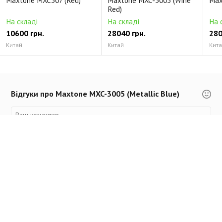
Maxtone MXC307 (Red)
Maxtone MXC-3005 (Wine
Max
Red)
На складі
На складі
На 
10600 грн.
28040 грн.
280
Китай
Китай
Кит
Відгуки про Maxtone MXC-3005 (Metallic Blue)