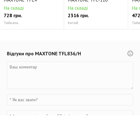
На складі
На складі
На 
728 грн.
2316 грн.
472
Тайвань
Китай
Тай
Відгуки про MAXTONE TFL836/H