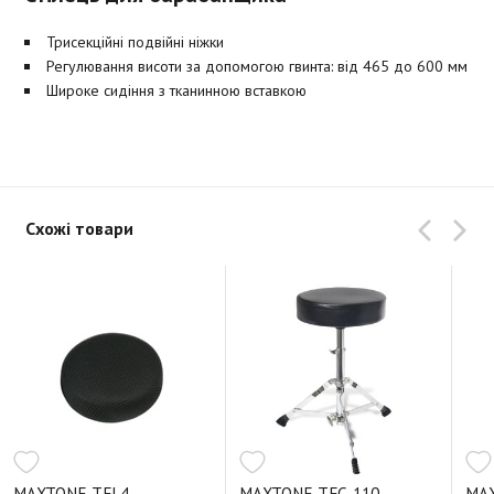
Трисекційні подвійні ніжки
Регулювання висоти за допомогою гвинта: від 465 до 600 мм
Широке сидіння з тканинною вставкою
Схожі товари
MAXTONE TFL4
MAXTONE TFC-110
MAX