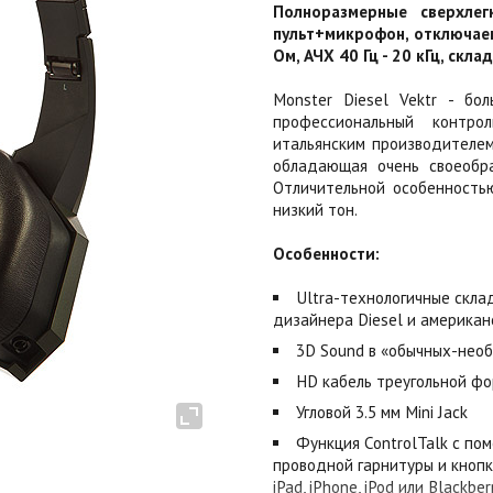
Полноразмерные сверхлег
пульт+микрофон, отключаем
Ом, АЧХ 40 Гц - 20 кГц, скл
Monster Diesel Vektr - бо
профессиональный контро
итальянским производителем
обладающая очень своеобра
Отличительной особенность
низкий тон.
Особенности:
Ultra-технологичные скла
дизайнера Diesel и американ
3D Sound в «обычных-нео
HD кабель треугольной ф
Угловой 3.5 мм Mini Jack
Функция ControlTalk с по
проводной гарнитуры и кноп
iPad, iPhone, iPod или Blackber