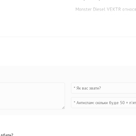
Monster Diesel VEKTR относя
наушников и созданы специа
музыки но обратить внимани
изменить отношение к наушн
На сегодняшний момент нет в
единственные наушники диз
мастеру. Что бы добиться э
пришлось использовать разл
Diesel VEKTR слышен окружа
Функция ControlTalk Univers
управления и встроенного м
режимами прослушивания му
телефон в руках. Для подк
ControlTalk разъем шнура в 
разъем на другом конце шнура
идбати?