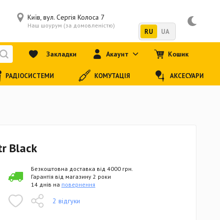
Київ, вул. Сергія Колоса 7
Наш шоурум (за домовленістю)
RU
UA
Закладки
Акаунт
Кошик
РАДІОСИСТЕМИ
КОМУТАЦІЯ
АКСЕСУАРИ
tr Black
Безкоштовна доставка від 4000 грн.
Гарантія від магазину 2 роки
14 днів на
повернення
2 відгуки