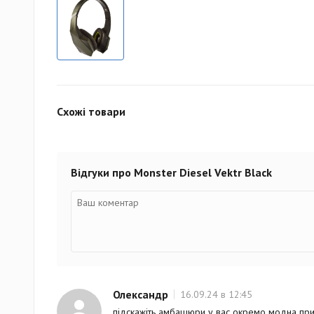
Схожі товари
Відгуки про Monster Diesel Vektr Black
Олександр
16.09.24 в 12:45
підскажіть амбашюри у вас окремо модна пр