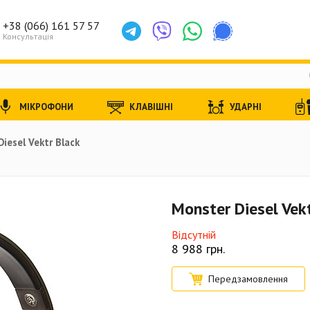
+38 (066) 161 57 57
Консультація
МІКРОФОНИ
КЛАВІШНІ
УДАРНІ
iesel Vektr Black
Monster Diesel Vek
Відсутній
8 988
грн.
Передзамовлення