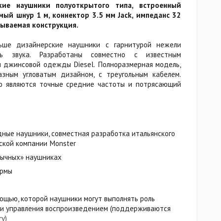
кие наушники полуоткрытого типа, встроенный
ый шнур 1 м, коннектор 3.5 мм Jack, импеданс 32
адываемая конструкция.
льше дизайнерские наушники с гарнитурой нежели
ль звука. Разработаны совместно с известным
 джинсовой одежды Diesel. Полноразмерная модель,
зным угловатым дизайном, с треугольным кабелем.
ю являются точные средние частоты и потрясающий
дные наушники, совместная разработка итальянского
ской компании Monster
бычных» наушниках
ормы
мощью, которой наушники могут выполнять роль
ки управления воспроизведением (поддерживаются
ry)