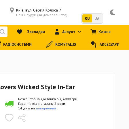
Київ, вул. Сергія Колоса 7
Наш шоурум (за домовленістю)
RU
UA
Закладки
Акаунт
Кошик
РАДІОСИСТЕМИ
КОМУТАЦІЯ
АКСЕСУАРИ
overs Wicked Style In-Ear
Безкоштовна доставка від 4000 грн.
Гарантія від магазину 2 роки
14 днів на
повернення