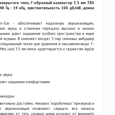
акрытого типа, Г-образный коннектор 3.5 мм TRS
40 Гц - 19 кГц, чувствительность 100 дБ/мВ, длина
In-Ear - обеспечивают надежную звукоизоляцию,
ние звука и отличную передачу высоких и низких
ушники дают ощущение особого пространства в мире
ой музыки. В комплект входят 5 пар сменных амбушюр
 специальный чехол для хранения в пассивном виде. Г-
ini Jack 3.5 мм легко адаптируется к гаджетам Apple
о звука
лает наушники комфортными
накладки
твительно достойно. Никаких "коробочных" призвуков и
ая звукоизоляция позволяет слышать все нюансы
ависимо от того, сколько шума исходит от внешнего