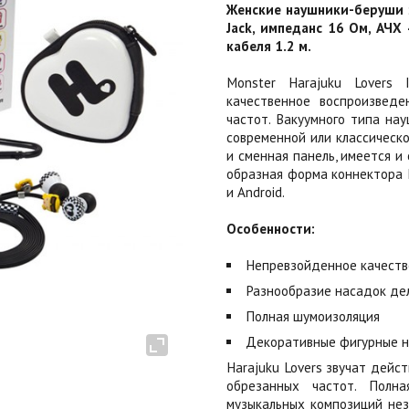
Женские наушники-беруши з
Jack, импеданс 16 Ом, АЧХ 
кабеля 1.2 м.
Monster Harajuku Lovers 
качественное воспроизведе
частот. Вакуумного типа на
современной или классическ
и сменная панель, имеется и
образная форма коннектора М
и Android.
Особенности:
Непревзойденное качеств
Разнообразие насадок де
Полная шумоизоляция
Декоративные фигурные 
Harajuku Lovers звучат дейс
обрезанных частот. Полн
музыкальных композиций нез