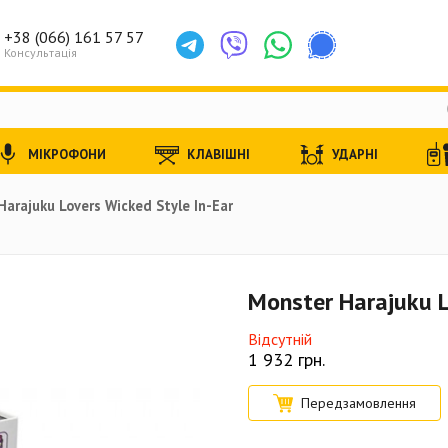
+38 (066) 161 57 57
Консультація
МІКРОФОНИ
КЛАВІШНІ
УДАРНІ
arajuku Lovers Wicked Style In-Ear
Monster Harajuku L
Відсутній
1 932
грн.
Передзамовлення