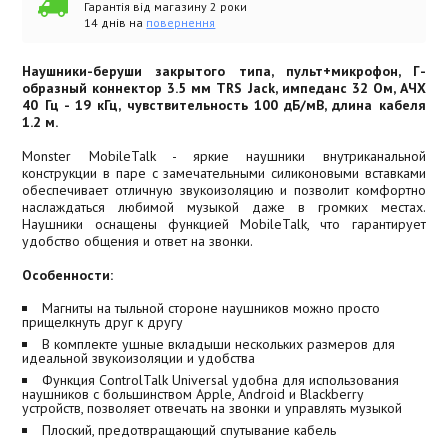
Гарантія від магазину 2 роки
14 днів на
повернення
Наушники-беруши закрытого типа, пульт+микрофон, Г-
образный коннектор 3.5 мм TRS Jack, импеданс 32 Ом, АЧХ
40 Гц - 19 кГц, чувствительность 100 дБ/мВ, длина кабеля
1.2 м.
Monster MobileTalk - яркие наушники внутриканальной
конструкции в паре с замечательными силиконовыми вставками
обеспечивает отличную звукоизоляцию и позволит комфортно
наслаждаться любимой музыкой даже в громких местах.
Наушники оснащены функцией MobileTalk, что гарантирует
удобство общения и ответ на звонки.
Особенности:
Магниты на тыльной стороне наушников можно просто
прищелкнуть друг к другу
В комплекте ушные вкладыши нескольких размеров для
идеальной звукоизоляции и удобства
Функция ControlTalk Universal удобна для использования
наушников с большинством Apple, Android и Blackberry
устройств, позволяет отвечать на звонки и управлять музыкой
Плоский, предотвращающий спутывание кабель