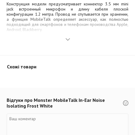
Конструкция модели предусматривает коннектор 3.5 мм mini
jack встроенный микрофон и длину кабеля плоской
конфигурации 1.2 метра. Провод не спутывается при хранении,
а функция MobileTalk определяет аксессуар, как полностью
подходящий для смартфонов и телефонам производства Apple,
Android, Blackberry.
Особенностью модели является отличное воспроизведение
низких и высоких частот, что позволяет слушать музыку поп-
направления, классику и рок. Наушники Noise Isolating закрытого
типа и внутриушным креплением станут отличным выбором для
тех, кто любит слушать музыкальные произведения в дороге, во
время пробежки или в общественном транспорте. Благодаря
Схожі товари
нескольким парам амбушюр наушники плотно сидят в ушах.
Расположенные на тыльной стороне наушников Monster®
MobileTalk™ магниты можно соединять и переносить модель на
шее. В заводской комплект входят несколько сменных амбушюр
различных размеров, позволяющих выбирать среди них
Відгуки про Monster MobileTalk In-Ear Noise
наиболее оптимальный, обеспечив тем самым хорошую
Isolating Frost White
шумоизоляцию.