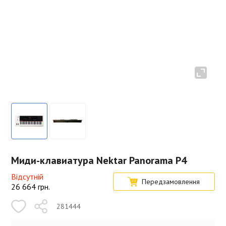
Миди-клавиатура Nektar Panorama P4
Відсутній
Передзамовлення
26 664
грн.
281444