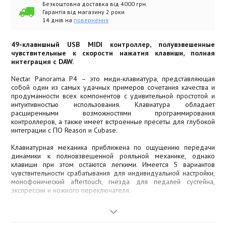
Безкоштовна доставка від 4000 грн.
Гарантія від магазину 2 роки
14 днів на
повернення
49-клавишный USB MIDI контроллер, полувзвешенные
чувствительные к скорости нажатия клавиши, полная
интеграция с DAW.
Nectar Panorama P4 – это миди-клавиатура, представляющая
собой один из самых удачных примеров сочетания качества и
продуманности всех компонентов с удивительной простотой и
интуитивностью использования. Клавиатура обладает
расширенными возможностями программирования
контроллеров, а также имеет встроенные пресеты для глубокой
интеграции с ПО Reason и Cubase.
Клавиатурная механика приближена по ощущению передачи
динамики к полновзвешенной рояльной механике, однако
клавиши при этом остаются легкими. Имеется 5 вариантов
чувствительности срабатывания для индивидуальной настройки,
монофонический aftertouch, гнезда для педалей сустейна,
экспрессии и ножного переключателя.
Цветной дисплей 3,5 дюйма отображает всю необходимую
информацию о каждом режиме и меню независимо от того,
работаете ли вы с программой Reason или с MIDI.