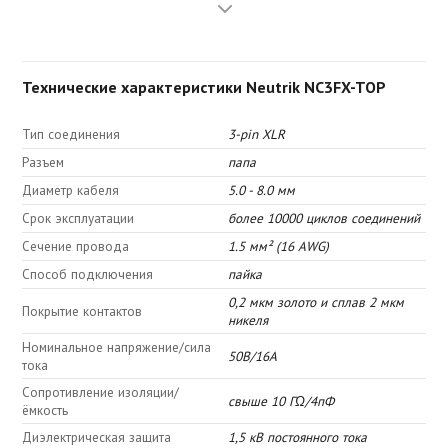
которые можно наносить номера, что упрощает идентификацию
коммутации
Технические характеристики Neutrik NC3FX-TOP
Тип соединения
3-pin XLR
Разъем
папа
Диаметр кабеля
5.0 - 8.0 мм
Cрок эксплуатации
более 10000 циклов соединений
Сечение провода
1.5 мм² (16 AWG)
Способ подключения
пайка
0,2 мкм золото и сплав 2 мкм
Покрытие контактов
никеля
Номинальное напряжение/сила
50В/16А
тока
Сопротивление изоляции/
свыше 10 ГΩ/4пФ
ёмкость
Диэлектрическая защита
1,5 кВ постоянного тока