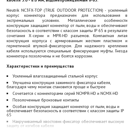
Neutrik NC3FX-TOP (TRUE OUTDOOR PROTECTION) - усиленный
корпус коннектора предназначен для использования в
экстремальных условиях. Металлические особенности
конструкции защищают коннектор от пыли, воды и обеспечивают
безопасность в соответствии с классом защиты IP 65 в результате
сочетания Х-серии и MPR-HD разъемов. Компактная литая
конструкция корпуса с армированным жестким пластиком и
герметичной втулкой-фиксатором. Для надежного крепления
кабеля используются специальные фиксирующие муфты. Гнезда
коннектора позолочены и не боятся коррозии.
Характеристики и преимущества
Усиленный влагозащищенный стальной корпус
Улучшена конструкция зажимного фиксатора кабеля,
благодаря чему монтаж становится проще и быстрее
Сочетается с коннекторами серий NCMPR-HD и NCMX-HD
Позолоченные бронзовые контакты
Особая конструкция защищает коннектор от пыли, воды и
обеспечивает безопасность в соответствии с классом защиты IP
65
Накручиваемый хвостовик-фиксатор обеспечивает высокую
защиту от изгибов кабеля
Отдельные цветные кольца и хвостовик-фиксаторы на