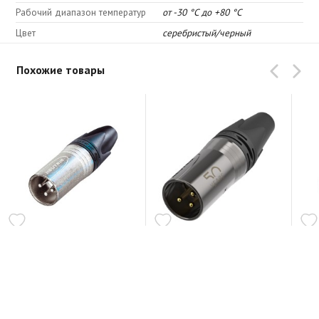
Рабочий диапазон температур
от -30 °C до +80 °C
Цвет
серебристый/черный
Похожие товары
Neutrik NC3MXX
Neutrik NC3MXX-50
Neu
В шоуруме
На складе
В ш
251 грн.
253 грн.
291