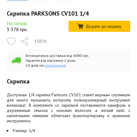
Скрипка PARKSONS CV101 1/4
На складі
Додати до кошику
3 378
грн.
35870
Безкоштовна доставка від 4000 грн.
Гарантія від магазину 2 роки
14 днів на
повернення
Скрипка
Доступная 1/4 скрипка Parksons CV101 станет верным спутником
для юного музыканта, которому полноразмерный инструмент
великоват. В комплекте со скрипкой поставляются канифоль и
деревянный смычок с конским волосом, а легкий кейс с
наплечными лямками облегчает транспортировку и хранение
инструмента.
Размер: 1/4