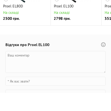
Proel EL80D
Proel EL100
Pro
На складі
На складі
На 
2500 грн.
2798 грн.
351
Відгуки про Proel EL100