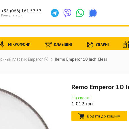
+38 (066) 161 57 57
Консультація
МІКРОФОНИ
КЛАВІШНІ
УДАРНІ
ойный пластик Emperor
Remo Emperor 10 Inch Clear
Remo Emperor 10 I
На складі
1 012
грн.
Додати до кошику