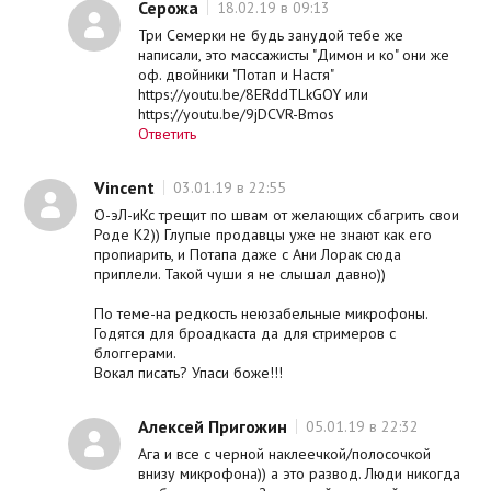
Серожа
18.02.19 в 09:13
Три Семерки не будь занудой тебе же
написали, это массажисты "Димон и ко" они же
оф. двойники "Потап и Настя"
https://youtu.be/8ERddTLkGOY или
https://youtu.be/9jDCVR-Bmos
Ответить
Vincent
03.01.19 в 22:55
О-эЛ-иКс трещит по швам от желающих сбагрить свои
Роде К2)) Глупые продавцы уже не знают как его
пропиарить, и Потапа даже с Ани Лорак сюда
приплели. Такой чуши я не слышал давно))
По теме-на редкость неюзабельные микрофоны.
Годятся для броадкаста да для стримеров с
блоггерами.
Вокал писать? Упаси боже!!!
Алексей Пригожин
05.01.19 в 22:32
Ага и все с черной наклеечкой/полосочкой
внизу микрофона)) а это развод. Люди никогда