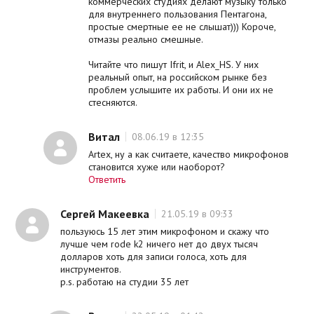
коммерческих студиях делают музыку только
для внутреннего пользования Пентагона,
простые смертные ее не слышат))) Короче,
отмазы реально смешные.
Читайте что пишут Ifrit, и Alex_HS. У них
реальный опыт, на российском рынке без
проблем услышите их работы. И они их не
стесняются.
Витал
08.06.19 в 12:35
Artex, ну а как считаете, качество микрофонов
становится хуже или наоборот?
Ответить
Сергей Макеевка
21.05.19 в 09:33
пользуюсь 15 лет этим микрофоном и скажу что
лучше чем rode k2 ничего нет до двух тысяч
долларов хоть для записи голоса, хоть для
инструментов.
p.s. работаю на студии 35 лет