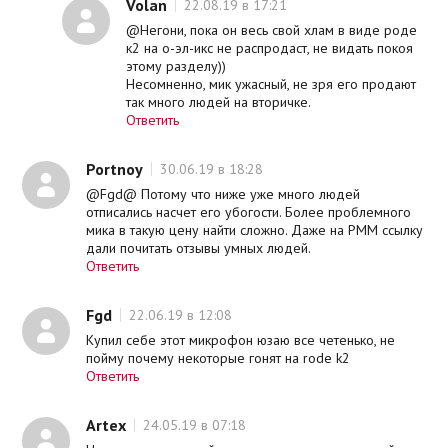
Volan
22.08.19 в 17:21
@Негони, пока он весь свой хлам в виде роде
к2 на о-эл-икс не распродаст, не видать покоя
этому разделу))
Несомненно, мик ужасный, не зря его продают
так много людей на вторичке.
Ответить
Portnoy
30.06.19 в 18:28
@Fgd@ Потому что ниже уже много людей
отписались насчет его убогости. Более проблемного
мика в такую цену найти сложно. Даже на РММ ссылку
дали почитать отзывы умных людей.
Ответить
Fgd
22.06.19 в 12:08
Купил себе этот микрофон юзаю все четенько, не
пойму почему некоторые гонят на rode k2
Ответить
Artex
24.05.19 в 07:18