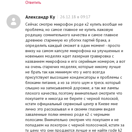
Ответить
Александр Ку
26.12.18 в 09:17
Сейчас смотрю микрофон роде к2 купить вообще не
проблема, но самое главное не купить лажовую
родешку сомнительного качества и самое главное
древнюю старинную из убогих партий брака, а
определить каждый сможет в один момент - просто
внизу на самом капсуле микрофона на улучшенных и
новеньких моделях идет лазерная гравировка с
названием микрофона и его серийным номером, а вот
на очень старючих моделях, которые никому лучше
не брать так как минимум что у него всегда
присутствуют высохшие конденсаторы и проблемы с
блоками питания, а из за этого шум и треск. который
слышно на записываемой дорожке, а так же лампы
плохого качества, поэтому внимательнл смотрите что
покупаете и никогда не берите с черной полоской,
кстати официальный сервисный центр в Киеве мне
лично это рассказывал и я своими глазами видел
заваленные полки именно роде к2 с черными
полосами. Внимательно смотрим что покупаем и не
попадаем на лохотрон с черной полосочкой, кстати за
ту цену что они продаются лучше и не найти rode k2