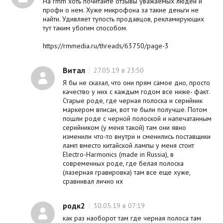
На rmm хоть почитайте отзывы уважаемых людей и
профи о нем. Хуже микрофона за такие деньги не
найти. Удивляет тупость продавцов, рекламирующих
тут таким убогим способом.
https://rmmedia.ru/threads/63750/page-3
Витал
27.05.19 в 23:50
Я бы не сказал, что они прям самое дно, просто
качество у них с каждым годом все ниже- факт.
Старые роде, где черная полоска и серийник
маркером вписан, вот те были получше. Потом
пошли роде с черной полоской и напечатанным
серийником (у меня такой) там они явно
изменили что-то внутри и сменились поставщики
ламп вместо китайской лампы у меня стоит
Electro-Harmonics (made in Russia), в
современных роде, где белая полоска
(лазерная гравировка) там все еще хуже,
сравнивал лично их
родк2
30.05.19 в 07:19
как раз наоборот там где черная полоса там