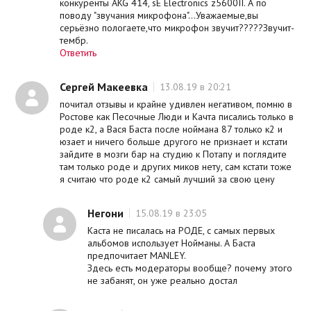
конкуренты AKG 414, sE Electronics z5600II. А по
поводу "звучания микрофона"...Уважаемые,вы
серьёзно пологаете,что микрофон звучит?????Звучит-
тембр.
Ответить
Сергей Макеевка
13.08.19 в 20:21
почитал отзывы и крайне удивлен негативом, помню в
Ростове как Песочные Люди и Качта писались только в
роде к2, а Вася Баста после ноймана 87 только к2 и
юзает и ничего больше другого не признает и кстати
зайдите в мозги бар на студию к Потапу и поглядите
там только роде и других миков нету, сам кстати тоже
я считаю что роде к2 самый лучший за свою цену
Негони
15.08.19 в 23:05
Каста не писалась на РОДЕ, с самых первых
альбомов использует Нойманы. А Баста
предпочитает MANLEY.
Здесь есть модераторы вообще? почему этого
не забанят, он уже реально достал