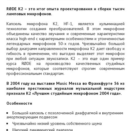
RØDE K2 – это итог опыта проектирования и сборки тысяч
ламповых микрофонов.
Капсюль микрофона K2, HF-1, является кульминацией
технологии создания преобразователей. В этом микрофоне
объединены качество звучания и современные характеристики
класса high-end с характерными особенностями и утонченностью
легендарных микрофонов 50-х годов. Чрезвычайно большой
выбор диаграмм направленности микрофона K2 дает свободу и
гибкость в применении, что выгодно выделяет этот микрофон
при любой ситуации звукозаписи. K2 – это еще один пример
курса RØDE на производство качественных студийных
микрофонов, которые соответствуют строгим современным
профессиональным стандартам.
В 2004 году на выставке Music Messa во Франкфурте 56 из
наиболее престижных журналов музыкальной индустрии
признали K2 «Лучшим студийным микрофоном 2004 года».
Особенности
Большой капсюль с позолоченной диафрагмой и внутренним
амортизирующим подвесом
Чрезвычайно низкий уровень собственного шума
Широкий динамический диапазон