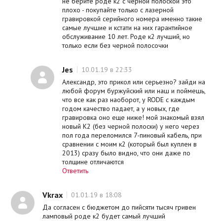
не берите роде к2 с черной полоской это
плохо - покупайте только с лазерной
гравировкой серийного номера именно такие
самые лучшие и кстати на них гарантийное
обслуживание 10 лет. Роде к2 лучший, но
только если без черной полосочки
Jes
10.01.19 в 22:33
Александр, это прикол или серьезно? зайди на
любой форум буржуйский или наш и поймешь,
что все как раз наоборот, у RODE с каждым
годом качество падает, а у новых, где
гравировка оно еще ниже! мой знакомый взял
новый К2 (без черной полоски) у него через
пол года переломился 7-пиновый кабель, при
сравнении с моим к2 (который был куплен в
2013) сразу было видно, что они даже по
толщине отличаются
Ответить
Vkrax
01.01.19 в 18:08
Да согласен с бюджетом до пийсяти тысяч гривен
ламповый роде к2 будет самый лучший