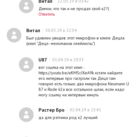
Витал
22.05.19 в 01:42
Димон, что так и не продал свой к2?(
Ответить
Витал
30.03.19 в 22:34
Был удивлен увидев этот микрофон в клипе Децла
(клип "Децл- меломанов плейлисты")
U87
01.04.19 в 20:33
вот ссылка на этот клип -
https://youtu.be/eKMScIXeA9k кстати найдите
его интервью про гастроли так Децл там
говорит есть только два микрофона Neumann U
87 и Rode k2а все остальное шлак, если надо
могу ссылку на интервью кинуть
Растер Бро
02.04.19 в 13:41
да для рэпчика род к2 лучший