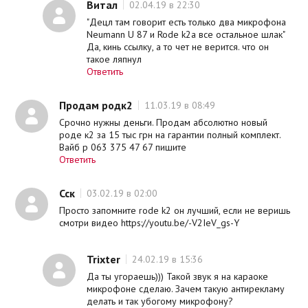
Витал
02.04.19 в 22:30
"Децл там говорит есть только два микрофона
Neumann U 87 и Rode k2а все остальное шлак"
Да, кинь ссылку, а то чет не верится. что он
такое ляпнул
Ответить
Продам родк2
11.03.19 в 08:49
Срочно нужны деньги. Продам абсолютно новый
роде к2 за 15 тыс грн на гарантии полный комплект.
Вайб р 063 375 47 67 пишите
Ответить
Сск
03.02.19 в 02:00
Просто запомните rode k2 он лучший, если не веришь
смотри видео https://youtu.be/-V2IeV_gs-Y
Trixter
24.02.19 в 15:36
Да ты угораешь))) Такой звук я на караоке
микрофоне сделаю. Зачем такую антирекламу
делать и так убогому микрофону?