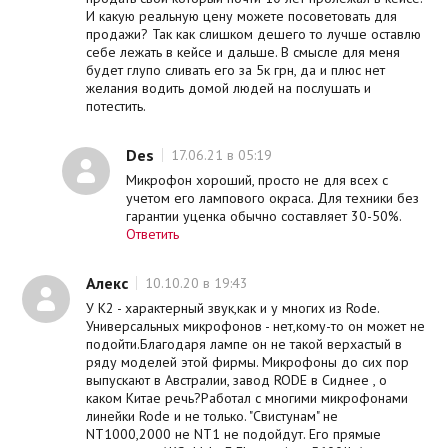
И какую реальную цену можете посоветовать для
продажи? Так как слишком дешего то лучше оставлю
себе лежать в кейсе и дальше. В смысле для меня
будет глупо сливать его за 5к грн, да и плюс нет
желания водить домой людей на послушать и
потестить.
Des
17.06.21 в 05:19
Микрофон хороший, просто не для всех с
учетом его лампового окраса. Для техники без
гарантии уценка обычно составляет 30-50%.
Ответить
Алекс
10.10.20 в 19:43
У К2 - характерный звук,как и у многих из Rodе.
Универсальных микрофонов - нет,кому-то он может не
подойти.Благодаря лампе он не такой верхастый в
ряду моделей этой фирмы. Микрофоны до сих пор
выпускают в Австралии, завод RODE в Сиднее , о
каком Китае речь?Работал с многими микрофонами
линейки Rode и не только. "Свистунам" не
NT1000,2000 не NT1 не подойдут. Его прямые