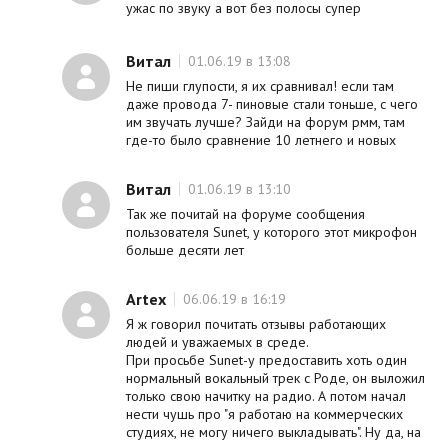
ужас по звуку а вот без полосы супер
Витал
01.06.19 в 13:08
Не пиши глупости, я их сравнивал! если там
даже провода 7- пиновые стали тоньше, с чего
им звучать лучше? Зайди на форум рмм, там
где-то было сравнение 10 летнего и новых
Витал
01.06.19 в 13:10
Так же почитай на форуме сообщения
пользователя Sunet, у которого этот микрофон
больше десяти лет
Artex
06.06.19 в 16:19
Я ж говорил почитать отзывы работающих
людей и уважаемых в среде.
При просьбе Sunet-у предоставить хоть один
нормальный вокальный трек с Роде, он выложил
только свою начитку на радио. А потом начал
нести чушь про "я работаю на коммерческих
студиях, не могу ничего выкладывать". Ну да, на