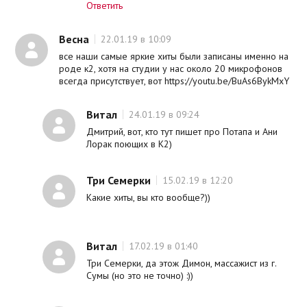
Ответить
Весна
22.01.19 в 10:09
все наши самые яркие хиты были записаны именно на
роде к2, хотя на студии у нас около 20 микрофонов
всегда присутствует, вот https://youtu.be/BuAs6BykMxY
Витал
24.01.19 в 09:24
Дмитрий, вот, кто тут пишет про Потапа и Ани
Лорак поющих в К2)
Три Семерки
15.02.19 в 12:20
Какие хиты, вы кто вообще?))
Витал
17.02.19 в 01:40
Три Семерки, да этож Димон, массажист из г.
Сумы (но это не точно) :))