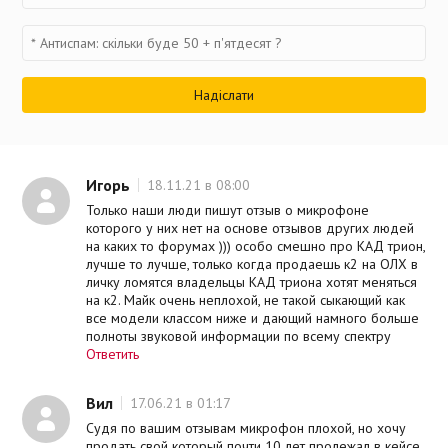
Игорь
18.11.21 в 08:00
Только наши люди пишут отзыв о микрофоне
которого у них нет на основе отзывов других людей
на каких то форумах ))) особо смешно про КАД трион,
лучше то лучше, только когда продаешь к2 на ОЛХ в
личку ломятся владельцы КАД триона хотят меняться
на к2. Майк очень неплохой, не такой сыкающий как
все модели классом ниже и дающий намного больше
полноты звуковой информации по всему спектру
Ответить
Вил
17.06.21 в 01:17
Судя по вашим отзывам микрофон плохой, но хочу
продать свой который почти 10 лет пролежал в кейсе.