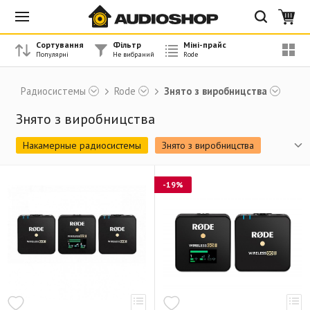
Сортування
Фільтр
Міні-прайс
Радиосистемы
Rode
Знято з виробницства
Знято з виробницства
Накамерные радиосистемы
Знято з виробницства
-19%