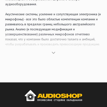
аудиооборудования.
Акустические системы, усиление и сопутствующая электроника (и
микрофоны) - все это было областью компетенции компании и
развивалось в пределах границ небольшого австралийского
рынка. Анализ (и последующая модификация и
усовершенствование) различных микрофонов отчетливо
показал, что у компании было достаточно таланта и амбиций,
чтобы разрабатывать и производить превосходную продукцию.
В 1990 году было принято решение о производстве и продаже
первых микрофонов RODE. До бума на рынке домашней
звукозаписи было всего несколько уважаемых
зарекомендовавших себя производителей студийных
(конденсаторных) микрофонов. Эти предыдущие ''лидеры
рынка'' производили продукты с высоким качеством и не менее
высокой ценой. Почему они были так дороги??? Рынок в то
время был невелик, и существенные инвестиции окупались
только через небольшое количество продаж.
Начало производства совпало с появлением намного большего