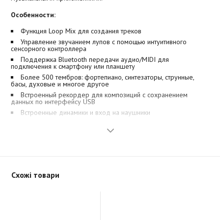
Особенности:
Функция Loop Mix для создания треков
Управление звучанием лупов с помощью интуитивного
сенсорного контроллера
Поддержка Bluetooth передачи аудио/MIDI для
подключения к смартфону или планшету
Более 500 тембров: фортепиано, синтезаторы, струнные,
басы, духовые и многое другое
Встроенный рекордер для композиций с сохранением
данных по интерфейсу USB
Встроенные динамики и вход на наушники
Малая масса, компактность, питание от блока питания или 6
батарей АА
Аккомпанемент
В отличие от обычного автоаккомпанемента, встроенного в
клавишные инструменты других моделей и требующего знания
Схожі товари
по крайней мере аккордов, функция Loop Mix предлагает
принципиально новый подход, овладеть которым под силу даже
самому неискушенному новичку. Запуская фразовые лупы с
клавиатуры, можно интуитивно создавать профессионально
звучащие пьесы с барабанными, басовыми и другими