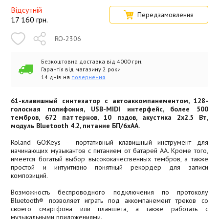
Відсутній
Передзамовлення
17 160
грн.
RO-2306
Безкоштовна доставка від 4000 грн.
Гарантія від магазину 2 роки
14 днів на
повернення
61-клавишный синтезатор с автоаккомпанементом, 128-
голосная полифония, USB-MIDI интерфейс, более 500
тембров, 672 паттернов, 10 пэдов, акустика 2х2.5 Вт,
модуль Bluetooth 4.2, питание БП/6хАА.
Roland GO:Keys – портативный клавишный инструмент для
начинающих музыкантов с питанием от батарей АА. Кроме того,
имеется богатый выбор высококачественных тембров, а также
простой и интуитивно понятный рекордер для записи
композиций.
Возможность беспроводного подключения по протоколу
Bluetooth® позволяет играть под аккомпанемент треков со
своего смартфона или планшета, а также работать с
музыкальными приложениями.