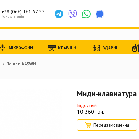
+38 (066) 161 57 57
Консультація
МІКРОФОНИ
КЛАВІШНІ
УДАРНІ
Roland A49WH
Миди-клавиатура
Відсутній
10 360
грн.
Передзамовлення