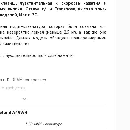
 клавиш, чувствительная к скорость нажатия и
ых кнопки, Octave +/- и Transpose, высота тона/
педалей, Mac и PC.
ная миди–клавиатура, которая была создана для
на невероятно легкая (меньше 2.5 кг), а так же она
дизайн. Данная модель обладает полноразмерными
к силе нажатия.
 с чувствительностью к силе нажатия
ра и D-BEAM контроллер
не требуется
пуса
Roland A49WH
 контроль
 края клавиш для приятного ощущения клавиш и
USB MIDI-клавиатура
лиссандо. Другие улучшения были направлены на