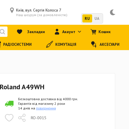
Київ, вул. Сергія Колоса 7
Наш шоурум (за домовленістю)
RU
UA
Закладки
Акаунт
Кошик
РАДІОСИСТЕМИ
КОМУТАЦІЯ
АКСЕСУАРИ
 Roland A49WH
Безкоштовна доставка від 4000 грн.
Гарантія від магазину 2 роки
14 днів на
повернення
RO-0015