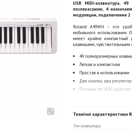
USB MIDI-клавиатура, 49
послекасанию, 4 назначаем
модуляции, подключение 2 
Roland A49WH – это удоб
мобильного использования. О
имеет крайне компактный 
клавишами, чувствительными 
49 полноразмерных клавиш
Легкая и компактная
Простая в использовании
Две кнопки, два регулято
Питание по USB, адаптер 
Комплектуется SONAR LE
Черный и белый цвета кор
Технічні характеристики 
Отличные клавиши, полный
А-49 имеет закругленные
Тип клавиатуры
комфортного исполнения г