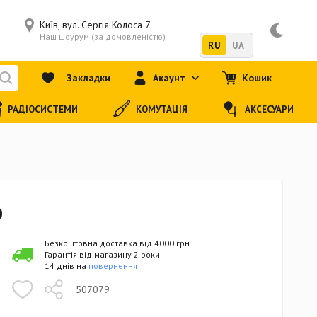
Київ, вул. Сергія Колоса 7
Наш шоурум (за домовленістю)
RU
UA
Закладки
Акаунт
Кошик
РАДІОСИСТЕМИ
КОМУТАЦІЯ
АКСЕСУАРИ
0
Безкоштовна доставка від 4000 грн.
Гарантія від магазину 2 роки
14 днів на
повернення
507079