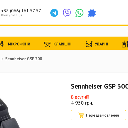
+38 (066) 161 57 57
Консультація
МІКРОФОНИ
КЛАВІШНІ
УДАРНІ
Sennheiser GSP 300
Sennheiser GSP 30
Відсутній
4 950
грн.
Передзамовлення