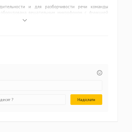
одительности и для разборчивости речи команды
0 оборудована вещательным микрофоном с функцией
 микрофонный держатель минимизирует шум дыхания.
н, достаточно поднять держатель вертикальное
дусмотрена возможность замены кабеля. С помощью
абелей, которые можно приобрести дополнительно, вы
 на Mac, игровых консолях, смартфонах и планшетах.
PCV 05