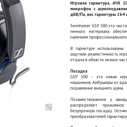
Игровая гарнитура, АЧХ 1
микрофон с шумоподавлени
дБВ/Па, вес гарнитуры 264 г
Sennheiser GSP 300 это чист
пенного материала обесп
наличием профессионального
В гарнитуре использованы 
ощутили реалистичность игр
отдача в области низких част
Посадка
GSP 300 – это новая игр
наушников. Амбушюры из ада
подавление внешнего шума.
Позаимствованное у авиац
распределяет прижимное
безупречную посадку. Оптим
преобразователей гарантиру