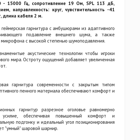
0 - 15000 Гц, сопротивление 19 Ом, SPL 113 дБ,
ем, направленность: круг, чувствительность -41
, длина кабеля 2 м.
о геймерская гарнитура с амбушюрами из адаптивного
ечивающего подавление внешнего шума, а также
 микрофона с высокой степенью шумоподавления.
знаменитые акустические технологии чтобы игроки
ового мира. Остроту ощущений добавляет увеличенная
от.
овая гарнитура современности с закрытым типом
птивного пенного материала обеспечивают комфорт и
ионных гарнитур разрезное оголовье равномерно
 усилие, обеспечивая повышенный комфорт и
альную подгонку и идеальный угол позиционирования
ет "умный" шаровой шарнир.