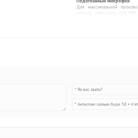
Подогнанный микрофон
Для максимальной произв
игроков, гарнитура GSP 30
шумоподавления, а короткий
Чтобы отключить микрофо
положение.
Универсальность семейства
Для гарнитуры GSP 300 пре
одного из дополнительных к
сможете наслаждаться играми
Комплект поставки
Гарнитура GSP 300
Разветвитель Sennheiser 
Инструкция