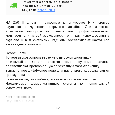
Безкоштовна доставка від 4000 грн.
Гарантія від магазину 2 роки
14 днів на
повернення
HD 250 II Linear — закрытые динамические HI-FI стерео
наушники с чувством открытого дизайна. Они являются
идеальным выбором не только для профессионального
мониторинга и живой звукозаписи, но и для использования с
high-end и hi-fi системами, где они обеспечивают настоящее
наслаждение музыкой.
Особенности
Точное звуковоспроизведение с широкой динамикой
Чрезвычайно легкие аллюминиевые звуковые катушки
обеспечивают превосходную переходную характеристику
Выравненное диффузное поле для настоящего удовольствия от
прослушивания
Разьемный медный кабель, очень низкий контактный шум
Неодимовые ферро-магнитные системы для оптимальной
чувствительности
Комплект поставки
Наушники HD 250-II