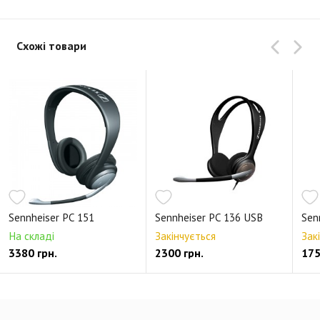
Схожі товари
Sennheiser PC 151
Sennheiser PC 136 USB
Sen
На складі
Закінчується
Зак
3380 грн.
2300 грн.
175