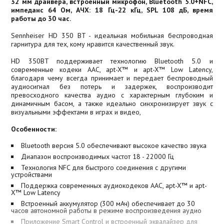
32 мм драйвера, встроенный микрофон, Bluetooth 5.0+NFC,
импеданс 64 Ом, АЧХ: 18 Гц-22 кГц, SPL 108 дБ, время
работы до 30 час.
Sennheiser HD 350 BT - идеальная мобильная беспроводная
гарнитура для тех, кому нравится качественный звук.
HD 350BT поддерживает технологию Bluetooth 5.0 и
современные кодеки AAC, apt-X™ и apt-X™ Low Latency,
благодаря чему всегда принимает и передает беспроводный
аудиосигнал без потерь и задержек, воспроизводит
превосходного качества аудио с характерным глубоким и
динамичным басом, а также идеально синхронизирует звук с
визуальными эффектами в играх и видео,
Особенности:
Bluetooth версия 5.0 обеспечивают высокое качество звука
Диапазон воспроизводимых частот 18 - 22000 Гц
Технология NFC для быстрого соединения с другими
устройствами
Поддержка современных аудиокодеков AAC, apt-X™ и apt-
X™ Low Latency
Встроенный аккумулятор (300 мАч) обеспечивает до 30
часов автономной работы в режиме воспроизведения аудио
Приложение Smart Control и встроенный эквалайзер для