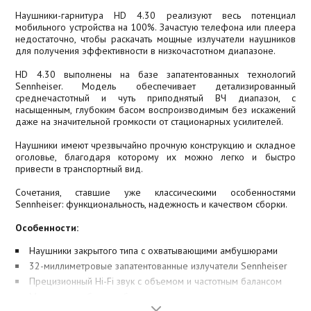
Наушники-гарнитура HD 4.30 реализуют весь потенциал
мобильного устройства на 100%. Зачастую телефона или плеера
недостаточно, чтобы раскачать мощные излучатели наушников
для получения эффективности в низкочастотном диапазоне.
HD 4.30 выполнены на базе запатентованных технологий
Sennheiser. Модель обеспечивает детализированный
среднечастотный и чуть приподнятый ВЧ диапазон, с
насыщенным, глубоким басом воспроизводимым без искажений
даже на значительной громкости от стационарных усилителей.
Наушники имеют чрезвычайно прочную конструкцию и складное
оголовье, благодаря которому их можно легко и быстро
привести в транспортный вид.
Сочетания, ставшие уже классическими особенностями
Sennheiser: функциональность, надежность и качеством сборки.
Особенности:
Наушники закрытого типа с охватывающими амбушюрами
32-миллиметровые запатентованные излучатели Sennheiser
Прецизионный Hi-Fi звук с объемом и частотным балансом
Мягкие и удобные амбушюры снижают проникновение
окружающего шума и обеспечивают захватывающую