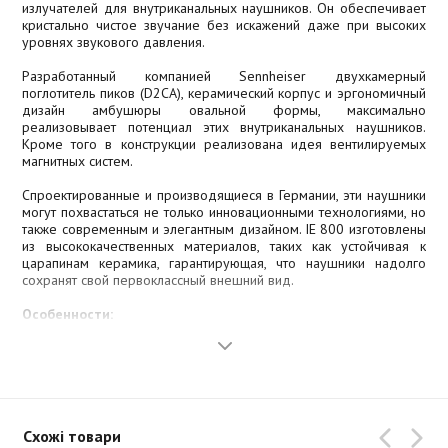
излучателей для внутриканальных наушников. Он обеспечивает
кристально чистое звучание без искажений даже при высоких
уровнях звукового давления.
Разработанный компанией Sennheiser двухкамерный
поглотитель пиков (D2CA), керамический корпус и эргономичный
дизайн амбушюры овальной формы, максимально
реализовывает потенциал этих внутриканальных наушников.
Кроме того в конструкции реализована идея вентилируемых
магнитных систем.
Спроектированные и производящиеся в Германии, эти наушники
могут похвастаться не только инновационными технологиями, но
также современным и элегантным дизайном. IE 800 изготовлены
из высококачественных материалов, таких как устойчивая к
царапинам керамика, гарантирующая, что наушники надолго
сохранят свой первоклассный внешний вид.
Особенности:
Динамический экстра-широкополосный излучатель (XWB)
Очень низкий КНИ
Эргономичный овальные ушные адаптеры для обеспечения
максимального комфорта
Две защитный сеточки эффективно защищают излучатель от
Схожі товари
грязи и позволяют легко производить очистку