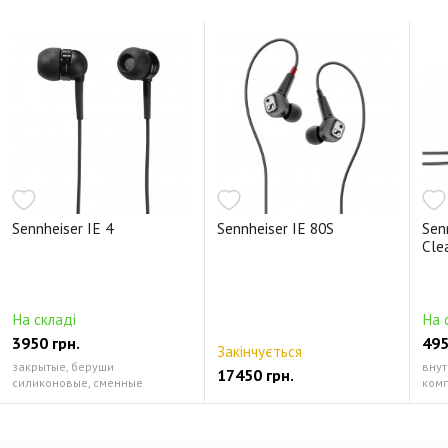
Двухкамерный поглотитель пиков (D2CA)
Чрезвычайно глубокие НЧ, воспроизводимые без искажений
Шикарный футляр из высококачественной кожи
Sennheiser IE 4
Sennheiser IE 80S
Sen
Cle
На складі
На 
3950 грн.
495
Закінчується
закрытые, беруши
внут
17450 грн.
силиконовые, сменные
ком