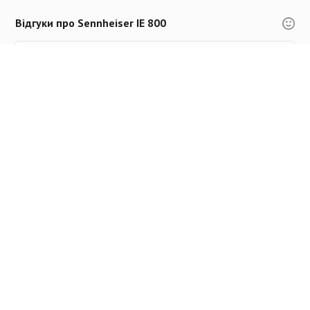
Відгуки про Sennheiser IE 800
Саша
30.06.18 в 02:40
Я бы поставил цену 1000евро.
Ответить