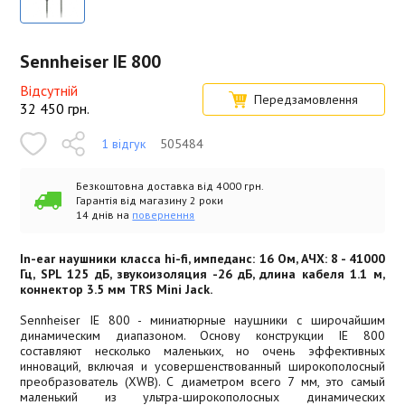
Sennheiser IE 800
Відсутній
Передзамовлення
32 450
грн.
1 відгук
505484
Безкоштовна доставка від 4000 грн.
Гарантія від магазину 2 роки
14 днів на
повернення
In-ear наушники класса hi-fi, импеданс: 16 Ом, АЧХ: 8 - 41000
Гц, SPL 125 дБ, звукоизоляция -26 дБ, длина кабеля 1.1 м,
коннектор 3.5 мм TRS Mini Jack.
Sennheiser IE 800 - миниатюрные наушники с широчайшим
динамическим диапазоном. Основу конструкции IE 800
составляют несколько маленьких, но очень эффективных
инноваций, включая и усовершенствованный широкополосный
преобразователь (XWB). С диаметром всего 7 мм, это самый
маленький из ультра-широкополосных динамических