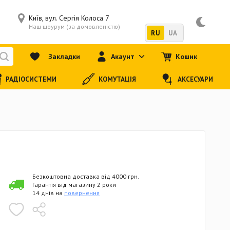
Київ, вул. Сергія Колоса 7
Наш шоурум (за домовленістю)
RU
UA
Закладки
Акаунт
Кошик
РАДІОСИСТЕМИ
КОМУТАЦІЯ
АКСЕСУАРИ
Безкоштовна доставка від 4000 грн.
Гарантія від магазину 2 роки
14 днів на
повернення