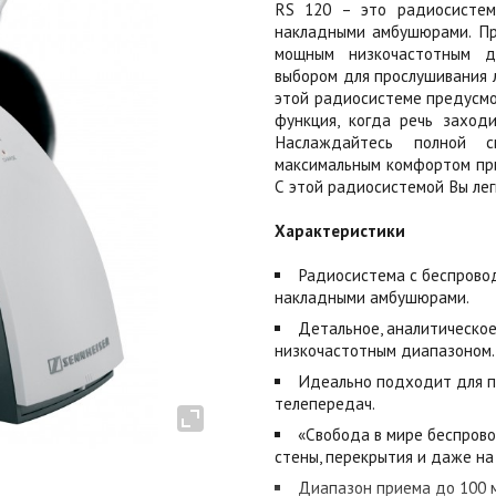
RS 120 – это радиосистем
накладными амбушюрами. Пр
мощным низкочастотным д
выбором для прослушивания л
этой радиосистеме предусмо
функция, когда речь заход
Наслаждайтесь полной с
максимальным комфортом при 
С этой радиосистемой Вы лег
Характеристики
Радиосистема с беспрово
накладными амбушюрами.
Детальное, аналитическо
низкочастотным диапазоном.
Идеально подходит для п
телепередач.
«Свобода в мире беспрово
стены, перекрытия и даже на 
Диапазон приема до 100 