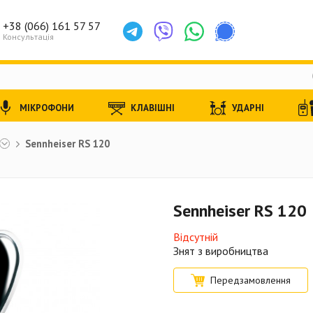
+38 (066) 161 57 57
Консультація
МІКРОФОНИ
КЛАВІШНІ
УДАРНІ
Sennheiser RS 120
Sennheiser RS 120
Відсутній
Знят з виробництва
Передзамовлення