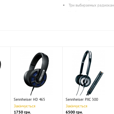
Три выбираемых радиокан
Удобно расположенные эл
интуитивность использования
Передатчик с металличес
наушников. Еще никогда не б
нужно мучиться с тем, чтобы
Возможность крепления п
Малая масса наушников с
Привлекательный совреме
В комплект входят никел
Гарантия 2 года.
B
Sennheiser HD 465
Sennheiser PXC 300
Закінчується
Закінчується
1750 грн.
6500 грн.