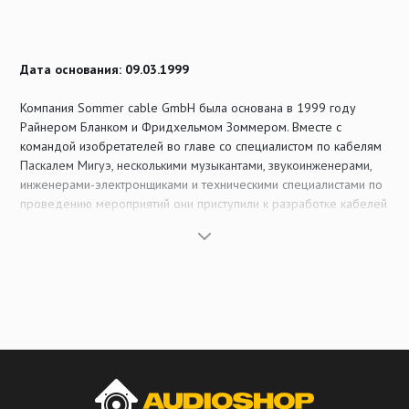
Дата основания: 09.03.1999
Компания Sommer cable GmbH была основана в 1999 году
Райнером Бланком и Фридхельмом Зоммером. Вместе с
командой изобретателей во главе со специалистом по кабелям
Паскалем Мигуэ, несколькими музыкантами, звукоинженерами,
инженерами-электронщиками и техническими специалистами по
проведению мероприятий они приступили к разработке кабелей
и коннекторов, которые не только обеспечивают высочайшее
качество звука, но и отличаются удобством в использовании.
2000: Наш первый каталог!
В дополнение к нашему действующему веб-магазину мы и
сегодня делаем ставку на высококачественную печатную
продукцию. С 2000 года мы опубликовали более 40 версий
нашего основного каталога и различные специальные каталоги,