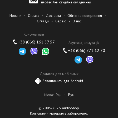
переведённые на 6 разных языков. В начале мы представляли
наши продукты примерно на 60 страницах, сегодня нам
требуется внушительные 550 страниц.
Новини
Оплата
Доставка
Обмін та повернення
Огляди
Сервіс
О нас
Консультація
+38 (066) 161 57 57
Акустика, комутація
+38 (066) 771 12 70
Додаток для мобільних
Завантажити для Android
Укр
Рус
Мова:
© 2005-2026 AudioShop.
Копіювання матеріалів заборонено.