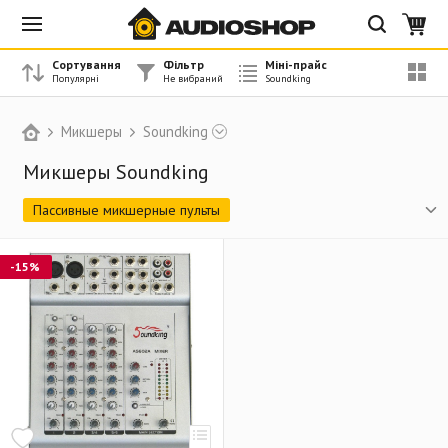
Сортування
Фільтр
Міні-прайс
Микшеры
Soundking
Микшеры Soundking
Пассивные микшерные пульты
Активные микшерные пульты
-15%