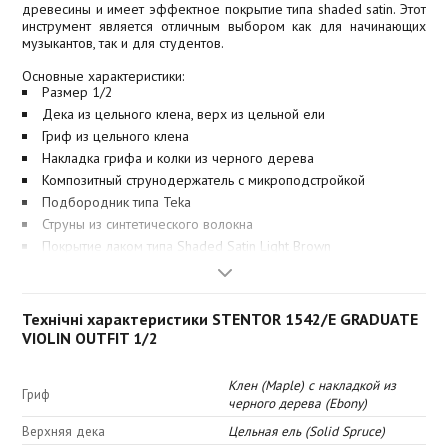
древесины и имеет эффектное покрытие типа shaded satin. Этот
инструмент является отличным выбором как для начинающих
музыкантов, так и для студентов.
Основные характеристики:
Размер 1/2
Дека из цельного клена, верх из цельной ели
Гриф из цельного клена
Накладка грифа и колки из черного дерева
Композитный струнодержатель с микроподстройкой
Подбородник типа Teka
Струны из синтетического волокна
Покрытие лаком типа Shaded Satin Light Brown
В комплекте стильный прямоугольный кейс (с двумя
отделениями для смычков, гигрометром, отделением для
нотных тетрадей и ремнями для переноски)
Технічні характеристики STENTOR 1542/E GRADUATE
Деревянный смычок (натуральный конский волос и колодка
из черного дерева)
VIOLIN OUTFIT 1/2
Комплектация
Скрипка
Клен (Maple) с накладкой из
Гриф
Смычок
черного дерева (Ebony)
Кейс
Верхняя дека
Цельная ель (Solid Spruce)
Канифоль