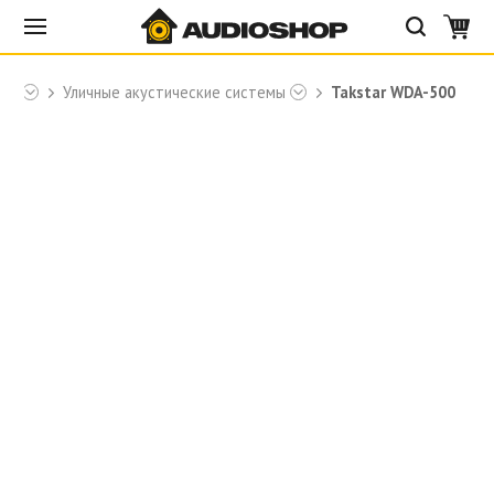
tar
Уличные акустические системы
Takstar WDA-500