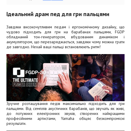
Ідеальний драм пед для гри пальцями
Завдяки високочутливим педам і ергономічному дизайну, що
чудово підходить для гри на барабанах пальцями, FGDP
обладнаний тон-генератором, вбудованим динаміком і
акумулятором, що перезаряджається, завдяки чому можна грати
де завгодно. Нехай ваші пальці встановлюють ритм!
Зручне розташування педів максимально підходить для гри
пальцями. Від семплів акустичних барабанів, що звучать як живі,
до потужних електронних звуків, створених найкращими
професійними артистами, Yamaha обіцяє безкомпромісні
результати.