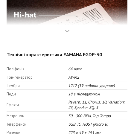
Технічні характеристики YAMAHA FGDP-30
Поліфонія
64 ноти
Тон-генератор
AWM2
Тембри
1212 (39 наборів ударних)
Оптимізований лейаут
Педи
18 з післядотиком
Reverb: 11, Chorus: 10, Variation:
Ефекти
Представляємо унікальне компонування педів, ретельно
23, Speaker EQ: 5
розроблене для оптимального виконання пальцями з акцентом
Метроном
30 - 300 BPM, Tap Tempo
на ергономічний комфорт.
Інтерфейси
USB TO HOST (Micro B)
З FGDP ви можете вільно призначати тембри на педи за вашим
уявленням, проте Yamaha рекомендує стиль з трьома пальцями.
Розміри
223 x 49 x 195 мм