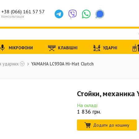
+38 (066) 161 57 57
Консультація
МІКРОФОНИ
КЛАВІШНІ
УДАРНІ
ля ударних
YAMAHA LC930A Hi-Hat Clutch
Стойки, механика 
На складі
1 836
грн.
Додати до кошику