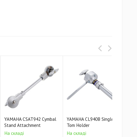
YAMAHA CSAT942 Cymbal
YAMAHA CL940B Single
YAM
Stand Attachment
Tom Holder
Tom
На складі
На складі
На 