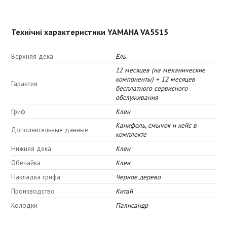
Технічні характеристики YAMAHA VA5S15
Верхняя дека
Ель
12 месяцев (на механические
компоненты) + 12 месяцев
Гарантия
бесплатного сервисного
обслуживания
Гриф
Клен
Канифоль, смычок и кейс в
Дополнительные данные
комплекте
Нижняя дека
Клен
Обечайка
Клен
Накладка грифа
Черное дерево
Производство
Китай
Колодки
Палисандр