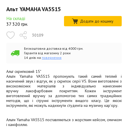
Альт YAMAHA VA5S15
На складі
Додати до кошику
37 320
грн.
30109
Безкоштовна доставка від 4000 грн.
Гарантія від магазину 2 роки
14 днів на
повернення
Альт скрипковий 15"
Альти Yamaha VA5S15 пропонують такий самий теплий і
насичений звук і відгук, як у скрипок серії V5. Вони виготовлені з
високоякісних матеріалів з індивідуально нанесеним
вручну лакофарбовим покриттям. Кожен інструмент
виготовлений вручну за допомогою тих самих традиційних
методів, що і струнні інструменти вищого класу. Це якісні
інструменти, які можуть надихнути студента на музичну кар'єру.
Альти Yamaha VA5S15 поставляються з жорстким кейсом, смичком
і каніфоллю.