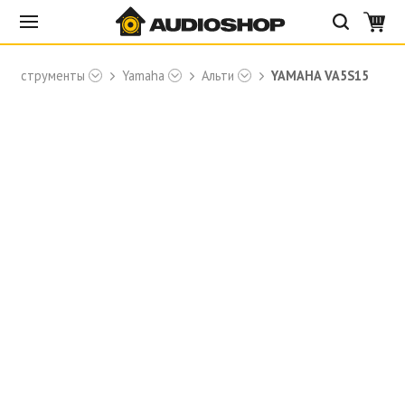
е инструменты
Yamaha
Альти
YAMAHA VA5S15