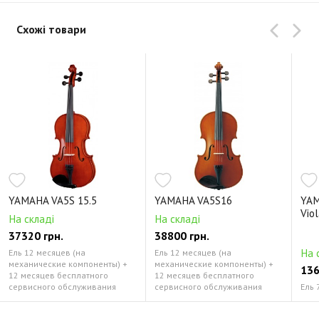
Схожі товари
YAMAHA VA5S 15.5
YAMAHA VA5S16
YAM
Vio
На складі
На складі
37320 грн.
38800 грн.
На 
Ель 12 месяцев (на
Ель 12 месяцев (на
механические компоненты) +
механические компоненты) +
136
12 месяцев бесплатного
12 месяцев бесплатного
сервисного обслуживания
сервисного обслуживания
Ель 