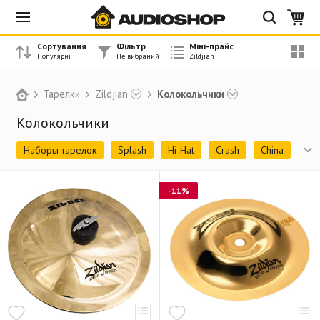
Сортування
Фільтр
Міні-прайс
Тарелки
Zildjian
Колокольчики
Колокольчики
Наборы тарелок
Splash
Hi-Hat
Crash
China
Ride
EFX
Колокольчики
Гонг
-11%
Чехлы и сумки для транспортировки
Настроечный инструмент