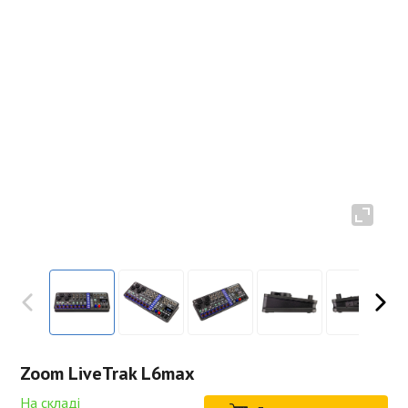
Zoom LiveTrak L6max
На складі