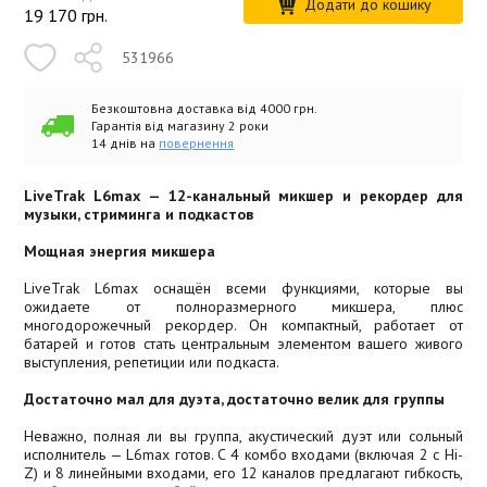
Додати до кошику
19 170
грн.
531966
Безкоштовна доставка від 4000 грн.
Гарантія від магазину 2 роки
14 днів на
повернення
LiveTrak L6max — 12-канальный микшер и рекордер для
музыки, стриминга и подкастов
Мощная энергия микшера
LiveTrak L6max оснащён всеми функциями, которые вы
ожидаете от полноразмерного микшера, плюс
многодорожечный рекордер. Он компактный, работает от
батарей и готов стать центральным элементом вашего живого
выступления, репетиции или подкаста.
Достаточно мал для дуэта, достаточно велик для группы
Неважно, полная ли вы группа, акустический дуэт или сольный
исполнитель — L6max готов. С 4 комбо входами (включая 2 с Hi-
Z) и 8 линейными входами, его 12 каналов предлагают гибкость,