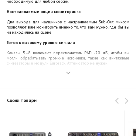
необходимую для любой сессии.
Настраиваемые опции мониторинга
Два выхода для наушников с настраиваемым Sub-Out миксом
позволяют вам мониторить именно то, что вам нужно, где бы вы
ни находились на сцене.
Готов к высокому уровню сигнала
Каналы 5–8 включают переключатель PAD -20 дБ, чтобы вы
могли обрабатывать громкие источники, такие как винтажные
синтезаторы и модули Eurorack. Аттенюатор не нужен.
OLED дисплей
Высококонтрастный OLED дисплей помогает создавать проекты
и настраивать параметры с лёгкостью.
Мощная многодорожечная запись — 14 треков записи
Схожі товари
Захватывайте до 12 отдельных треков плюс стерео микс
непосредственно на SD карту ёмкостью до 2 ТБ. Проекты могут
быть сохранены и вызваны для микширования в любое время.
Неограниченный овердаббинг