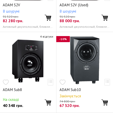
ADAM S2V
ADAM S2V (Used)
В шоурумі
В шоурумі
91 520 грн.
91 520 грн.
82 280
грн.
88 000
грн.
Активный двухполосный, ближнего поля 35 Гц - 50 кГц
Активный двухполосный, ближнего поля 35 Гц - 50 кГц
4 відгуки
-10%
ADAM Sub8
ADAM Sub10
Закінчується
На складі
74 800 грн.
40 348
грн.
67 320
грн.