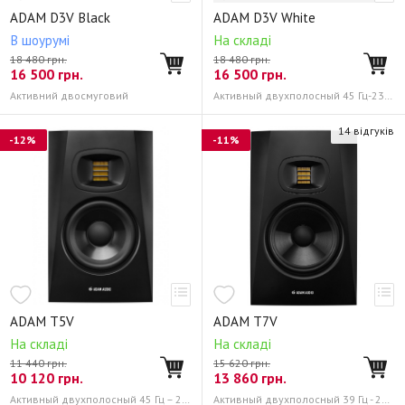
ADAM D3V Black
ADAM D3V White
В шоурумі
На складі
18 480 грн.
18 480 грн.
16 500
грн.
16 500
грн.
Активний двосмуговий
Активный двухполосный 45 Гц-23200 Гц
14 відгуків
-12%
-11%
ADAM T5V
ADAM T7V
На складі
На складі
11 440 грн.
15 620 грн.
10 120
грн.
13 860
грн.
Активный двухполосный 45 Гц – 25 кГц
Активный двухполосный 39 Гц - 25 кГц