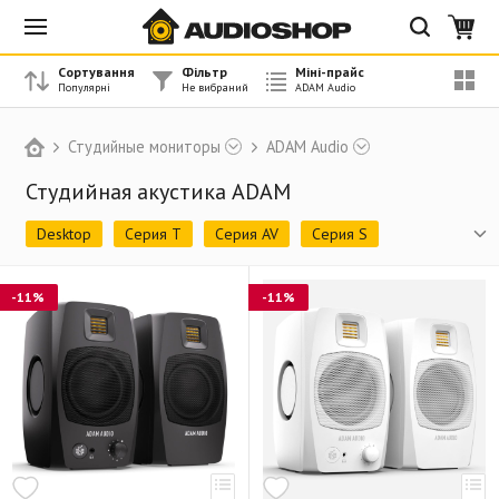
Сортування
Фільтр
Міні-прайс
Студийные мониторы
ADAM Audio
Студийная акустика ADAM
Desktop
Серия T
Серия AV
Серия S
Сабвуферы
Наушники
Серия AX (снято)
-11%
-11%
Серия SX (снято)
Аксессуары
Снято с производства