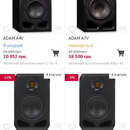
ADAM A4V
ADAM A7V
В шоурумі
Закінчується
26 180 грн.
42 900 грн.
20 952
грн.
38 500
грн.
Активный двухполосный 52 Гц - 45 кГц
Активный двухполосный 40Гц - 45 кГц
4 відгуки
4 відгуки
-10%
-4%