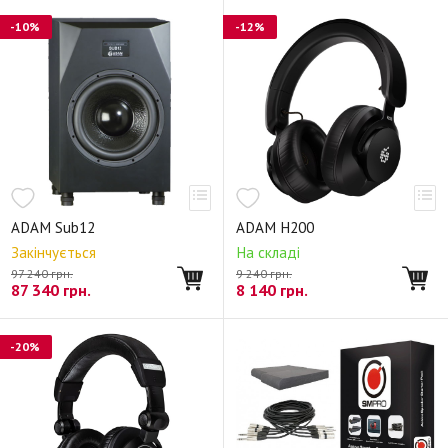
-10%
-12%
ADAM Sub12
ADAM H200
Закінчується
На складі
97 240 грн.
9 240 грн.
87 340
грн.
8 140
грн.
-20%