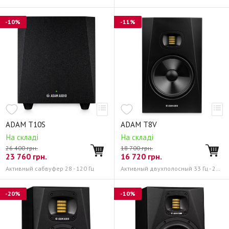
-10%
-11%
ADAM T10S
ADAM T8V
На складі
На складі
26 400 грн.
18 700 грн.
23 760
грн.
16 720
грн.
Активный сабвуфер 28 - 120 Гц
Активный двухполосный 33 Гц - 25 кГц
-20%
-10%