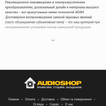
Революционное нововведение в электроакустических
преобразователях, доскональный дизайн и материалы высшего
качества – вот краеугольные камни технологий ADAM.
Достоверное воспроизведение записей звуковых явлений
(часто обсуждаемая субъективная тема) – это наш критерий при
неограниченном условиями поиске наилучшей продукции.
Достигая этой цели, мы годами собирали свой собственный
музыкальный и акустический опыт, учитывали информацию
нашей клиентуры – профессионалов с «золотыми ушами»,
дважды проверяли результаты наиболее продвинутой
измерительной техники, чтоб любой ценой убедиться в
реализации наилучшего воспроизведения звука.
ADAM Audio выпускает полный ассортимент и пассивных, и
активных мониторных систем, способный удовлетворить
условиям любого заданного студийного оборудования от
малых домашних/projekt студий до наиболее требовательного
профессионального оборудования и приложений.
Новини
Оплата
Доставка
Обмін та повернення
Прогрессивная ленточная технология (Accelerating Ribbon
Огляди
Сервіс
О нас