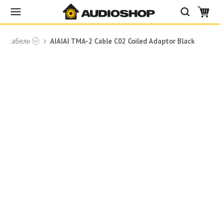
ые кабели
AIAIAI TMA-2 Cable C02 Coiled Adaptor Black