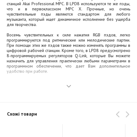
станций Akai Professional MPC. В LPD8 используются те же пэды,
что и в первоклассном MPC X. Прочные, но очень
чувствительные пэды являются стандартом для любого
музыканта, который ищет динамичное исполнение без ущерба
для творчества.
Восемь чувствительных к силе нажатия RGB пэдов, легко
программируются под ритмические или мелодические партии.
При помощи этих же пэдов также можно изменять программы в
цифровой рабочей станции. Кроме того, в LPD8 предусмотрено
8-программируемых регуляторов Q-Link, которые Вы можете
назначить для управления практически любыми параметрами в
программном обеспечении, что дает Вам дополнительное
удобство при работе.
LPD8 совместим с компьютерами Mac и PC по стандарту plug
and play и не требует установки драйверов, а также для его
работы нет необходимости в источнике питания. Устройство
имеет четыре банка памяти для программирования и
сохранения настроек для различных программ, в которых Вы
работаете.
Схожі товари
MPC Beats включает премиальную коллекцию плагинов для
микширования и мастеринга. Мощные эффекты, такие как Half
Speed, Mother Ducker и AIR Talk Box, моментально добавят
характера вашим трекам. Чтобы быстро добиться современного