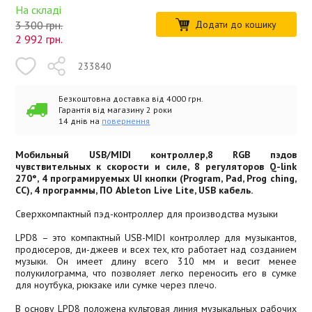
На складі
3 300 грн.
Додати до кошику
2 992
грн.
233840
Безкоштовна доставка від 4000 грн.
Гарантія від магазину 2 роки
14 днів на
повернення
Мобильный USB/MIDI контроллер,8 RGB пэдов
чувствительных к скорости и силе, 8 регуляторов Q-link
270°, 4 програмируемых UI кнопки (Program, Pad, Prog ching,
CC), 4 программы, ПО Ableton Live Lite, USB кабель.
Сверхкомпактный пэд-контроллер для производства музыки
LPD8 – это компактный USB-MIDI контроллер для музыкантов,
продюсеров, ди-джеев и всех тех, кто работает над созданием
музыки. Он имеет длину всего 310 мм и весит менее
полукилограмма, что позволяет легко переносить его в сумке
для ноутбука, рюкзаке или сумке через плечо.
В основу LPD8 положена культовая линия музыкальных рабочих