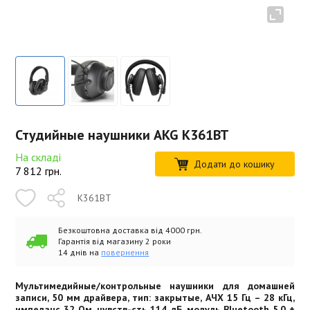
Студийные наушники AKG K361BT
На складі
Додати до кошику
7 812
грн.
K361BT
Безкоштовна доставка від 4000 грн.
Гарантія від магазину 2 роки
14 днів на
повернення
Мультимедийные/контрольные наушники для домашней
записи, 50 мм драйвера, тип: закрытые, АЧХ 15 Гц – 28 кГц,
импеданс 32 Ом, чувств-сть 114 дБ, модуль Bluetooth 5.0 +