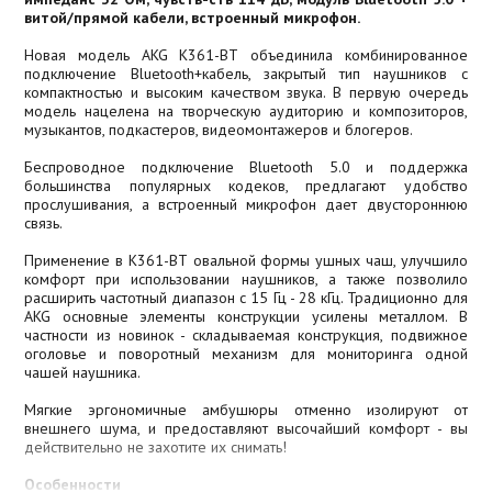
витой/прямой кабели, встроенный микрофон.
Новая модель AKG K361-ВТ объединила комбинированное
подключение Bluetooth+кабель, закрытый тип наушников с
компактностью и высоким качеством звука. В первую очередь
модель нацелена на творческую аудиторию и композиторов,
музыкантов, подкастеров, видеомонтажеров и блогеров.
Беспроводное подключение Bluetooth 5.0 и поддержка
большинства популярных кодеков, предлагают удобство
прослушивания, а встроенный микрофон дает двустороннюю
связь.
Применение в K361-ВТ овальной формы ушных чаш, улучшило
комфорт при использовании наушников, а также позволило
расширить частотный диапазон с 15 Гц - 28 кГц. Традиционно для
AKG основные элементы конструкции усилены металлом. В
частности из новинок - складываемая конструкция, подвижное
оголовье и поворотный механизм для мониторинга одной
чашей наушника.
Мягкие эргономичные амбушюры отменно изолируют от
внешнего шума, и предоставляют высочайший комфорт - вы
действительно не захотите их снимать!
Особенности