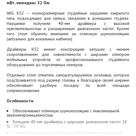
мВт, импеданс 32 Ом.
AKG K52 – полноразмерные студийные наушники закрытого
типа, подходящие для записи, сведения в домашних студиях.
Наушники получили 40-мм драйвера с высокой
чувствительностью и расширенным диапазоном частот. Кроме
того стоит обратить внимание на отличную шумоизоляцию
(актуально для вокальных кабинок).
Драйверы K52 имеют конструкцию катушек с низким
сопротивлением для совместимости с широким спектром
мобильных устройств, от профессионального студийного
оборудования до портативных плееров.
Отдельно стоит отметить саморегулируемое оголовье, которое
подстраивается под размер головы и благодаря своей ширине
обеспечивает удобную посадку по всей площади
соприкосновения.
Особенности
Обеспечивают отличную шумоизоляцию с максимальной
звуконепроницаемостью
Большие 40-мм драйверы с широким диапазоном частот 18
Гц - 20 кГц
Саморегулирующееся оголовье обеспечивает идеальную