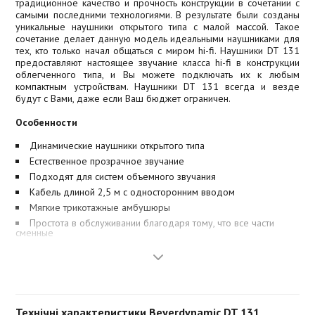
традиционное качество и прочность конструкции в сочетании с
самыми последними технологиями. В результате были созданы
уникальные наушники открытого типа с малой массой. Такое
сочетание делает данную модель идеальными наушниками для
тех, кто только начал общаться с миром hi-fi. Наушники DT 131
предоставляют настоящее звучание класса hi-fi в конструкции
облегченного типа, и Вы можете подключать их к любым
компактным устройствам. Наушники DT 131 всегда и везде
будут с Вами, даже если Ваш бюджет ограничен.
Особенности
Динамические наушники открытого типа
Естественное прозрачное звучание
Подходят для систем объемного звучания
Кабель длиной 2,5 м с односторонним вводом
Мягкие трикотажные амбушюры
Простота в обслуживании благодаря тому, что все части
сменные
Технічні характеристики Beyerdynamic DT 131