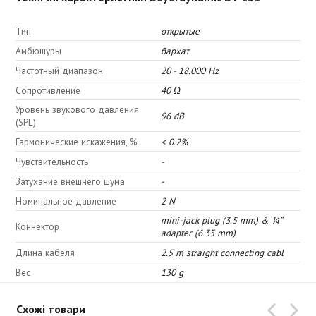
Тип
открытые
Амбюшуры
бархат
Частотный диапазон
20 - 18.000 Hz
Сопротивление
40 Ω
Уровень звукового давления
96 dB
(SPL)
Гармонические искажения, %
< 0.2%
Чувствительность
-
Затухание внешнего шума
-
Номинальное давление
2 N
mini-jack plug (3.5 mm) & ¼“
Коннектор
adapter (6.35 mm)
Длина кабеля
2.5 m straight connecting cabl
Вес
130 g
Схожі товари