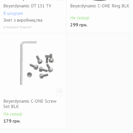
Снято с производства
Beyerdynamic DT 131 TV
Beyerdynamic C-ONE Ring BLK
В шоурумі
На складі
Знят з виробництва
299
грн.
открытые бархат
Beyerdynamic C-ONE Screw
Set BLK
На складі
179
грн.