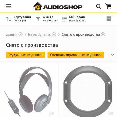
Сортування
Фільтр
Міні-прайс
Наушники
Beyerdynamic
Снято с производства
Снято с производства
Студийные наушники
Специализированные наушники
Профессиональные гарнитуры
Кабель для гарнитур
Аксессуары, амбюшуры
Аксессуары, кейсы и сумки
Аксессуары, другое
Портативные наушники
Геймерские гарнитуры
TWS наушники
In-Ear наушники
Наушники HiFi, серия DT
Наушники HiFi, серия Tesla
Аксессуары