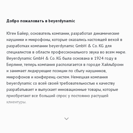
Добро пожаловать в beyerdynamic
Юген Байер, основатель компании, разработал динамические
наушники и микрофоны, которые оказались настоящей вехой в
разработках компании beyerdynamic GmbH & Co. KG для
специалистов в области профессионального звука во всем мире.
Beyerdynamic GmbH & Co. KG была основана в 1924 году в
Берлине, теперь компания располагается в городе Хайльбронн
и занимает лидирующие позиции по сбыту наушников,
микрофонов и конференц-систем. Немецкая компания
beyerdynamic со всей своей требовательностью к качеству
разрабатывает и выпускает инновационные товары, которые
приобретают все больший спрос у постоянно растущей
клиентуры.
Наши микрофоны, наушники, радио системы и конференц-
системы пользуются отличной репутацией по всему миру
благодаря опыту, насчитывающему не одно десятилетие, и