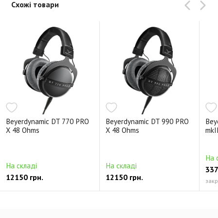
Схожі товари
Beyerdynamic DT 770 PRO
Beyerdynamic DT 990 PRO
Bey
X 48 Ohms
X 48 Ohms
mkI
На 
На складі
На складі
337
12150 грн.
12150 грн.
зак