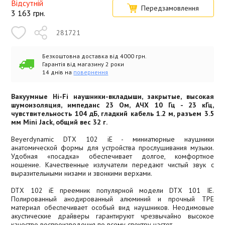
Відсутній
Передзамовлення
3 163
грн.
281721
Безкоштовна доставка від 4000 грн.
Гарантія від магазину 2 роки
14 днів на
повернення
Вакуумные Hi-Fi наушники-вкладыши, закрытые, высокая
шумоизоляция, импеданс 23 Ом, АЧХ 10 Гц - 23 кГц,
чувствительность 104 дБ, гладкий кабель 1.2 м, разъем 3.5
мм Mini Jack, общий вес 32 г.
Beyerdynamic DTX 102 iE - миниатюрные наушники
анатомической формы для устройства прослушивания музыки.
Удобная «посадка» обеспечивает долгое, комфортное
ношение. Качественные излучатели передают чистый звук с
выразительными низами и звонкими верхами.
DTX 102 iE преемник популярной модели DTX 101 IE.
Полированный анодированный алюминий и прочный TPE
материал обеспечивает особый вид наушников. Неодимовые
акустические драйверы гарантируют чрезвычайно высокое
качество воспроизведения по всему спектру частот.