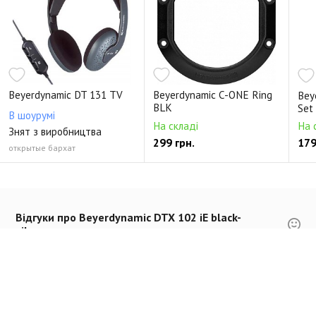
Beyerdynamic DT 131 TV
Beyerdynamic C-ONE Ring
Bey
BLK
Set
В шоурумі
На складі
На 
Знят з виробництва
299 грн.
179
открытые бархат
Відгуки про Beyerdynamic DTX 102 iE black-
silver