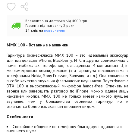
Безкоштовна доставка від 4000 грн.
Гарантія від магазину 2 роки
14 днів на
повернення
MMX 100 - Вставные наушники
Гарнитура бизнес-класса MMX 100 – это идеальный аксессуар
для владельцев iPhone, Blackberry, HTC и других совместимых с
ними мобильных телефонов, оснащенных 4-контактным 3,5-
миллиметровым «миниджеком» (эта гарнитура несовместима с
телефонами Nokia, Sony Ericsson, Samsung и т.д.). Она совмещает
в себе качество звучания флагманских наушников Beyerdynamic
DTX 100 и высококлассный микрофон hands-free. Отвечать на
звонки или завершать разговор по iPhone можно одним лишь
нажатием кнопки. MMX 100 не только имеет намного лучшее
звучание, чем у большинства серийных гарнитур, но и
отличается более изысканным внешним видом.
Особенности
Спокойное общение по телефону благодаря подавлению
внешнего шума