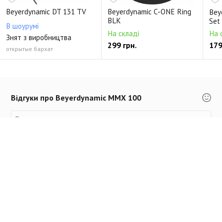
Beyerdynamic DT 131 TV
Beyerdynamic C-ONE Ring
Bey
BLK
Set
В шоурумі
На складі
На 
Знят з виробництва
299 грн.
179
открытые бархат
Відгуки про Beyerdynamic MMX 100