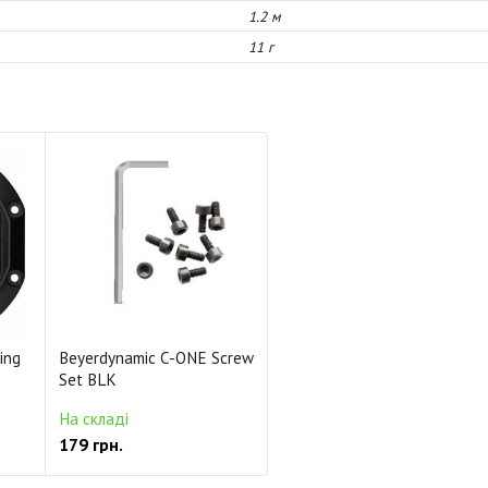
1.2 м
11 г
ing
Beyerdynamic C-ONE Screw
Set BLK
На складі
179 грн.