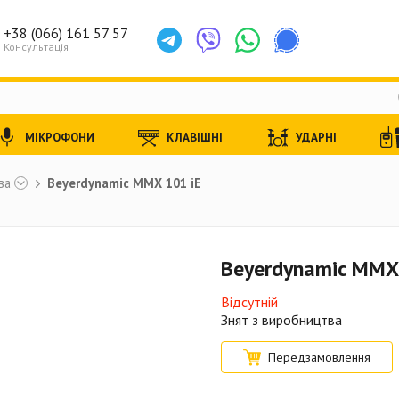
+38 (066) 161 57 57
Консультація
МІКРОФОНИ
КЛАВІШНІ
УДАРНІ
ва
Beyerdynamic MMX 101 iE
Beyerdynamic MMX
Відсутній
Знят з виробництва
Передзамовлення