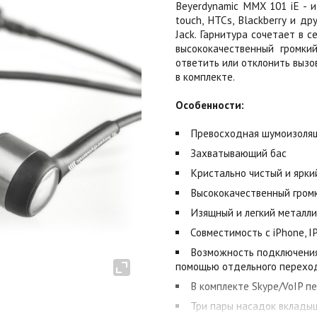
Beyerdynamic MMX 101 iE - и
touch, HTCs, Blackberry и д
Jack. Гарнитура сочетает в 
высококачественный громки
ответить или отклонить вызо
в комплекте.
Особенности:
Превосходная шумоизоля
Захватывающий бас
Кристально чистый и ярки
Высококачественный гром
Изящный и легкий металли
Совместимость с iPhone, IP
Возможность подключения к 
помощью отдельного перехо
В комплекте Skype/VoIP пе
Три пары насадок вклады