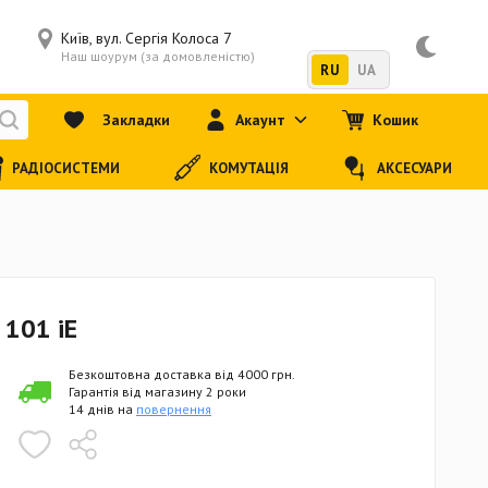
Київ, вул. Сергія Колоса 7
Наш шоурум (за домовленістю)
RU
UA
Закладки
Акаунт
Кошик
РАДІОСИСТЕМИ
КОМУТАЦІЯ
АКСЕСУАРИ
 101 iE
Безкоштовна доставка від 4000 грн.
Гарантія від магазину 2 роки
14 днів на
повернення