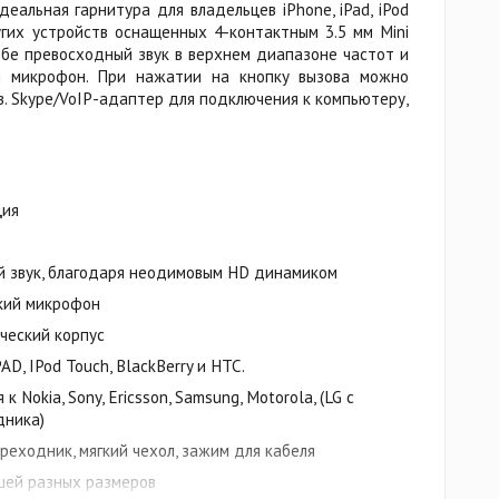
деальная гарнитура для владельцев iPhone, iPad, iPod
ругих устройств оснащенных 4-контактным 3.5 мм Mini
себе превосходный звук в верхнем диапазоне частот и
й микрофон. При нажатии на кнопку вызова можно
в. Skype/VoIP-адаптер для подключения к компьютеру,
ция
й звук, благодаря неодимовым HD динамиком
кий микрофон
ческий корпус
AD, IPod Touch, BlackBerry и HTC.
Nokia, Sony, Ericsson, Samsung, Motorola, (LG с
дника)
реходник, мягкий чехол, зажим для кабеля
шей разных размеров