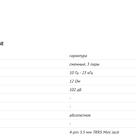
iE
гарнитура
cменные, 3 пары
10 Гц - 23 кГц
12 Ом
102 дБ
-
-
абсолютное
-
4-pin 3.5 мм TRRS Mini Jack