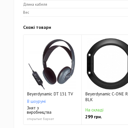
Длина кабеля
Вес
Схожі товари
Beyerdynamic DT 131 TV
Beyerdynamic C-ONE R
BLK
В шоурумі
Знят з
На складі
виробництва
299 грн.
открытые бархат